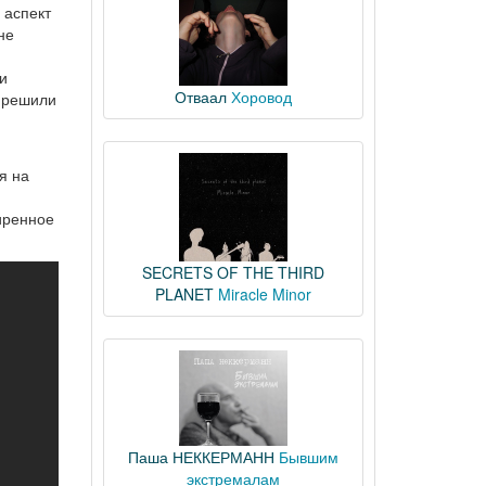
 аспект
не
и
Отваал
Хоровод
ы решили
я на
иренное
SECRETS OF THE THIRD
PLANET
Miracle Minor
Паша НЕККЕРМАНН
Бывшим
экстремалам