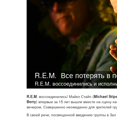
R.E.M.
Все потерять в 
R.E.M. воссоединились и исполнил
R.E.M
. воссоединились! Майкл Стайп (
Michael Stip
Berry
) впервые за 15 лет вышли вместе на сцену н
вечером. Совершенно неожиданно для зрителей груп
В своей речи, посвященной введению группы в Зал 