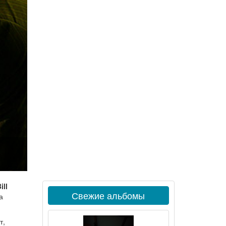
ill
Свежие альбомы
а
т,