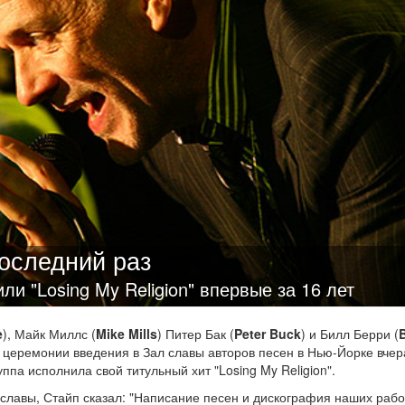
последний раз
и "Losing My Religion" впервые за 16 лет
e
), Майк Миллс (
Mike Mills
) Питер Бак (
Peter Buck
) и Билл Берри (
B
а церемонии введения в Зал славы авторов песен в Нью-Йорке вчер
па исполнила свой титульный хит "Losing My Religion".
славы, Стайп сказал: "Написание песен и дискография наших рабо