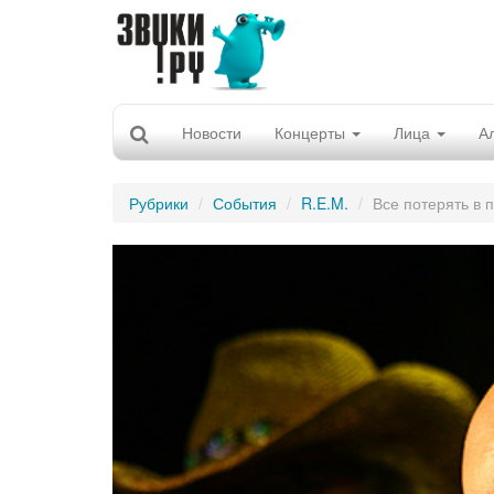
Новости
Концерты
Лица
А
Рубрики
События
R.E.M.
Все потерять в 