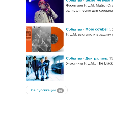
События
-
Везет же неко
Фронтмен R.E.M. Майкл Стай
записал песню для сериала
События
-
More cowbell!
,
R.E.M. выступили в защиту
События
-
Доигрались
,
15
Участники R.E.M., The Blac
Все публикации
66