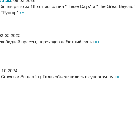
торым
,
08.03.2026
п впервые за 18 лет исполнил "These Days" и "The Great Beyond" 
 "Рустер"
»»
02.05.2025
 свободной прессы, переиздав дебютный сингл
»»
.10.2024
k Crowes и Screaming Trees объединились в супергруппу
»»