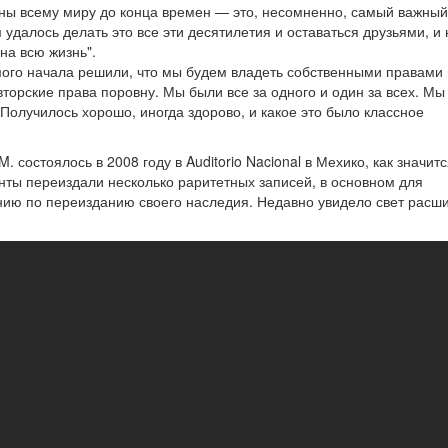
ны всему миру до конца времен — это, несомненно, самый важный
м удалось делать это все эти десятилетия и оставаться друзьями, и 
на всю жизнь".
мого начала решили, что мы будем владеть собственными правами 
торские права поровну. Мы были все за одного и один за всех. М
олучилось хорошо, иногда здорово, и какое это было классное
состоялось в 2008 году в Auditorio Nacional в Мехико, как значитс
нты переиздали несколько раритетных записей, в основном для
нию по переизданию своего наследия. Недавно увидело свет расш