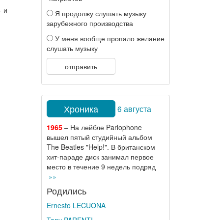
- и
Я продолжу слушать музыку
зарубежного производства
У меня вообще пропало желание
слушать музыку
отправить
Хроника
6 августа
1965
– На лейбле Parlophone
вышел пятый студийный альбом
The Beatles "Help!". В британском
хит-параде диск занимал первое
место в течение 9 недель подряд
»»
Родились
Ernesto LECUONA