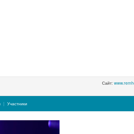
Сайт:
www.remh
и
Участники