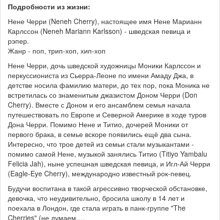
Подробности из жизни:
Нене Черри (Neneh Cherry), настоящее имя Нене Марианн
Карлссон (Neneh Mariann Karlsson) - шведская певица и
рэпер.
Жанр - поп, трип-хоп, хип-хоп
Нене Черри, дочь шведской художницы Моники Карлссон и
перкуссиониста из Сьерра-Леоне по имени Амаду Джа, в
детстве носила фамилию матери, до тех пор, пока Моника не
встретилась со знаменитым джазистом Доном Черри (Don
Cherry). Вместе с Доном и его ансамблем семья начала
путешествовать по Европе и Северной Америке в ходе туров
Дона Черри. Помимо Нене и Титио, дочерей Моники от
первого брака, в семье вскоре появились ещё два сына.
Интересно, что трое детей из семьи стали музыкантами -
помимо самой Нене, музыкой занялись Титио (Titiyo Yambalu
Felicia Jah), ныне успешная шведская певица, и Игл-Ай Черри
(Eagle-Eye Cherry), международно известный рок-певец.
Будучи воспитана в такой агрессивно творческой обстановке,
девочка, что неудивительно, бросила школу в 14 лет и
поехала в Лондон, где стала играть в панк-группе "The
Cherries" (не думаем,…