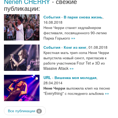
Neneh CHERRY
- свежие
публикации:
События
-
В парке снова жизнь
,
16.08.2018
Нене Черри станет хедлайнером
фестиваля, посвященного 90-летию
Парка Горького
»»
События
-
Конг из кинг
,
01.08.2018
Крестная мать трип-хопа Нене Черри
выпустила новый сингл, пригласив к
работе участников Four Tet и 3D из
Massive Attack
»»
URL
-
Вишенка моя молодая
,
28.04.2014
Нене Черри
выложила клип на песню
"Everything" с последнего альбома
»»
Все публикации
6