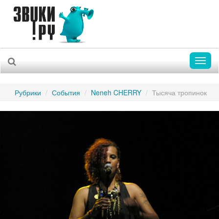
Toggl
naviga
Рубрики
События
Neneh CHERRY
Тысяча тропинок