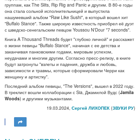
группам, как The Slits, Rip Rig and Panic и другим. В 80-е годы
она стала сольной исполнительницей и выпустила
нашумевший альбом "Raw Like Sushi", в который вошел хит
"Buffalo Stance". Также широкую известность приобрел её дуэт
с шведско-сенегальским певцом Youssou N'Dour "7 seconds".
Книга A Thousand Threads будет "глубоко личной" и расскажет
о жизни певицы "Buffalo Stance", начиная с ее детства и
заканчивая панковскими годами, мировым успехом,
неудачами и многим другим. Согласно пресс-релизу, в книге
будут затронуты "взлеты и падения, дружба и любовь,
зависимости и травмы, которые сформировали Черри как
женщину и артистку".
Последний альбом певицы, "The Versions", вышел в 2022 году.
В треклист вошли коллаборации с Sia, Джамилой Вудс (
Jamila
Woods
) и другими музыкантами.
19.03.2024,
Сергей ЛИХОПЕК
(
ЗВУКИ РУ
)