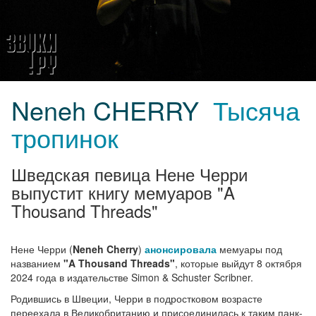
Neneh CHERRY
Тысяча
тропинок
Шведская певица Нене Черри
выпустит книгу мемуаров "A
Thousand Threads"
Нене Черри (
Neneh Cherry
)
анонсировала
мемуары под
названием
"A Thousand Threads"
, которые выйдут 8 октября
2024 года в издательстве Simon & Schuster Scribner.
Родившись в Швеции, Черри в подростковом возрасте
переехала в Великобританию и присоединилась к таким панк-