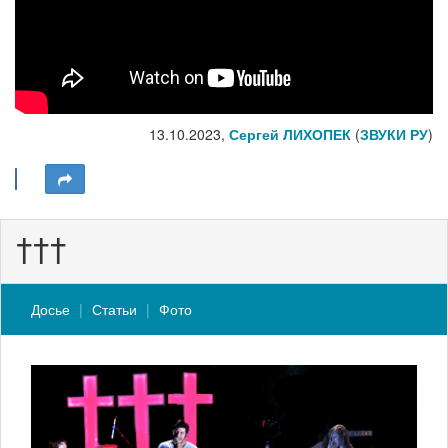
13.10.2023,
Сергей ЛИХОПЕК
(
ЗВУКИ РУ
)
†††
Досье
Статьи
Фото