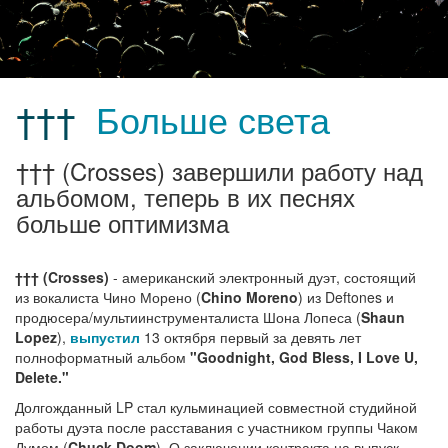
†††
Больше света
††† (Crosses) завершили работу над
альбомом, теперь в их песнях
больше оптимизма
††† (Crosses)
- американский электронный дуэт, состоящий
из вокалиста Чино Морено (
Chino Moreno
) из Deftones и
продюсера/мультиинструменталиста Шона Лопеса (
Shaun
Lopez
),
выпустил
13 октября первый за девять лет
полноформатный альбом
"Goodnight, God Bless, I Love U,
Delete."
Долгожданный LP стал кульминацией совместной студийной
работы дуэта после расставания с участником группы Чаком
Думом (
Chuck Doom
). О заключении контракта на выпуск