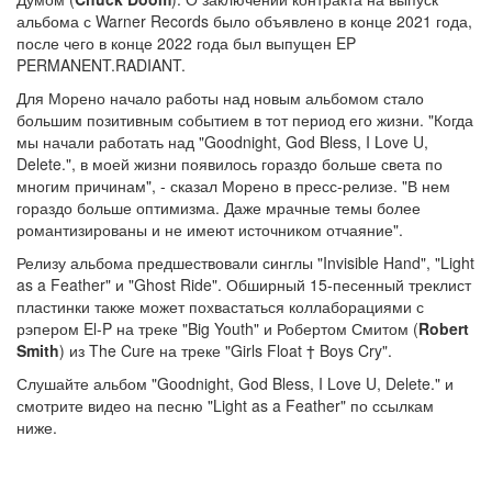
альбома с Warner Records было объявлено в конце 2021 года,
после чего в конце 2022 года был выпущен EP
PERMANENT.RADIANT.
Для Морено начало работы над новым альбомом стало
большим позитивным событием в тот период его жизни. "Когда
мы начали работать над "Goodnight, God Bless, I Love U,
Delete.", в моей жизни появилось гораздо больше света по
многим причинам", - сказал Морено в пресс-релизе. "В нем
гораздо больше оптимизма. Даже мрачные темы более
романтизированы и не имеют источником отчаяние".
Релизу альбома предшествовали синглы "Invisible Hand", "Light
as a Feather" и "Ghost Ride". Обширный 15-песенный треклист
пластинки также может похвастаться коллаборациями с
рэпером El-P на треке "Big Youth" и Робертом Смитом (
Robert
Smith
) из The Cure на треке "Girls Float † Boys Cry".
Слушайте альбом "Goodnight, God Bless, I Love U, Delete." и
смотрите видео на песню "Light as a Feather" по ссылкам
ниже.