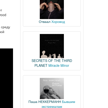
рт
wood
Отваал
Хоровод
 среду
вой
SECRETS OF THE THIRD
PLANET
Miracle Minor
Паша НЕККЕРМАНН
Бывшим
экстремалам