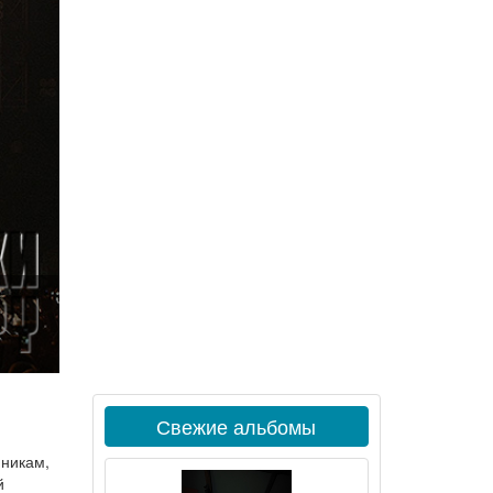
Свежие альбомы
нникам,
й