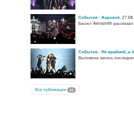
События
-
Аэровсё
,
27.08
Басист Aerosmith рассказа
События
-
Не крайний, а 
Выложена запись последнег
Все публикации
55