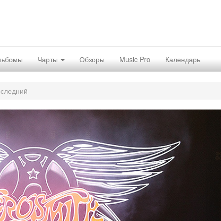
льбомы
Чарты
Обзоры
Music Pro
Календарь
оследний