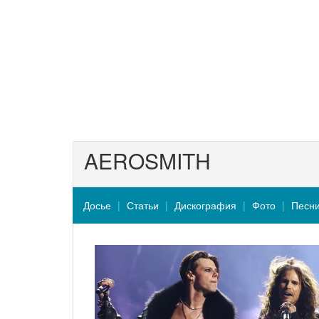
AEROSMITH
Досье
Статьи
Дискография
Фото
Песн