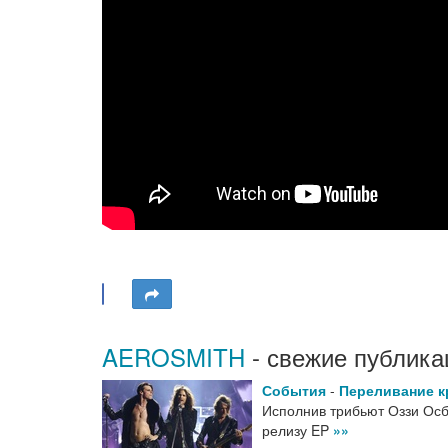
AEROSMITH
- свежие публика
События
-
Переливание к
Исполнив трибьют Оззи Осбо
релизу EP
»»