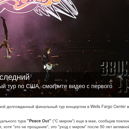
следний
ый тур по США, смотрите видео с первого
ой долгожданный финальный тур концертом в Wells Fargo Center в
щального тура
"Peace Out"
("С миром") еще в мае, сообщив покло
, хотя "это не прощание", это "уход с миром" после 50 лет активно