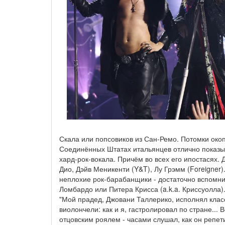
Скала или попсовиков из Сан-Ремо. Потомки ок
Соединённых Штатах итальянцев отлично показы
хард-рок-вокала. Причём во всех его ипостасях.
Дио, Дэйв Меникенти (Y&T), Лу Грэмм (Foreigner).
неплохие рок-барабанщики - достаточно вспомн
Ломбардо или Питера Крисса (a.k.a. Криссуолла).
"Мой прадед, Джовани Таллерико, исполнял клас
виолончели: как и я, гастролировал по стране... 
отцовским роялем - часами слушал, как он репе