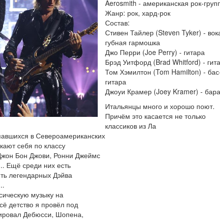
Aerosmith - американская рок-груп
Жанр: рок, хард-рок
Состав:
Стивен Тайлер (Steven Tyker) - вок
губная гармошка
Джо Перри (Joe Perry) - гитара
Брэд Уитфорд (Brad Whitford) - гит
Том Хэмилтон (Tom Hamilton) - бас
гитара
Джоуи Крамер (Joey Kramer) - бар
Итальянцы много и хорошо поют.
Причём это касается не только
классиков из Ла
опавшихся в Североамериканских
кают себя по классу
 Джон Бон Джови, Ронни Джеймс
.. Ещё среди них есть
ить легендарных Дэйва
..
сическую музыку на
Всё детство я провёл под
тировал Дебюсси, Шопена,