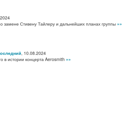
.2024
л о замене Стивену Тайлеру и дальнейших планах группы
»»
последний
,
10.08.2024
о в истории концерта Aerosmith
»»