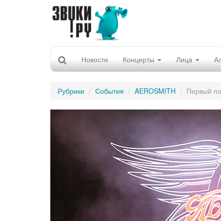
Новости
Концерты
Лица
А
Рубрики
События
AEROSMITH
Первый п