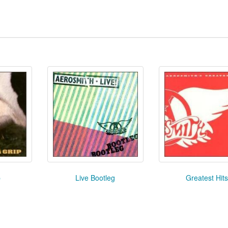
p
Live Bootleg
Greatest Hit