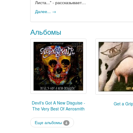
Листа..." - рассказывает…
Далее... →
Альбомы
Devil's Got A New Disguise -
Get a Gri
The Very Best Of Aerosmith
Еще альбомы
4