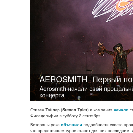
AEROSMITH
Первый по
Aerosmith начали свой прощальн
концерта
Стивен Тайлер (
Steven Tyler
) и компания
начали
св
Филадельфии в субботу 2 сентября.
Ветераны рока
объявили
подробности своего про
что предстоящее турне станет для них последним, и