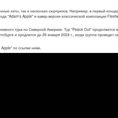
енные хиты, так и несколько сюрпризов. Например, в первый конце
года "Adam's Apple" и кавер-версия классической композиции Fleet
евного тура по Северной Америке. Тур "Peace Out" продолжится в
тсбурге и продлится до 26 января 2024 г., когда группа проведет с
Apple" по ссылке ниже.