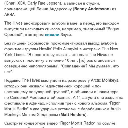
(Charli XCX, Carly Rae Jepsen), а записан в студии,
принадлежащей Бенни Андерссону (
Benny Andersson
) из
ABBA.
The Hives анонсировали альбом в мае, а перед его выходом
выпустили несколько синглов, например, энергичный "Bogus
Operandi", о котором
писали
Звуки.
Без лишней скромности прокомментировал выход альбома
фронтмен группы Howlin' Pelle Almqvist в интервью The New
York Times: "Я просто хочу сказать, что если The Hives не
выпускают пластинку в течение 10 лет, [то] рок становится
совершенно непопулярным". "Совпадение? Мы думаем, что
нет".
Недавно The Hives выступили на разогреве у Arctic Monkeys,
которых они назвали "единственной хорошей и по-
настоящему популярной группой", и объявили о новом туре
по Северной Америке этой осенью. А 11 августа они зажгли на
фестивале в Афинах, исполнив трек с нового альбома "Rigor
Mortis Radio" в две ударные установки с барабанщиком Arctic
Monkeys Мэттом Хелдерсом (
Matt Helders
).
Смотрите концертное видео "Rigor Mortis Radio" по ссылке