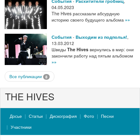
События
-
Расхитители гробниц
,
04.05.2023
The Hives рассказали абсурдную
историю своего будущего альбома
»»
События
-
Выходим из подполья!
,
13.03.2012
Шведы
The Hives
вернулись в мир: они
закончили работу над пятым альбомом
»»
Все публикации
8
THE HIVES
Досье
Статьи
Дискография
Фото
Песни
Участники