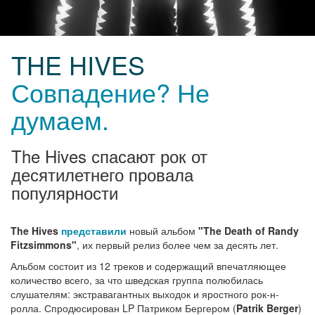
THE HIVES
Совпадение? Не
думаем.
The Hives спасают рок от
десятилетнего провала
популярности
The Hives
представили
новый альбом
"The Death of Randy
Fitzsimmons"
, их первый релиз более чем за десять лет.
Альбом состоит из 12 треков и содержащий впечатляющее
количество всего, за что шведская группа полюбилась
слушателям: экстравагантных выходок и яростного рок-н-
ролла. Спродюсирован LP Патриком Бергером (
Patrik Berger
)