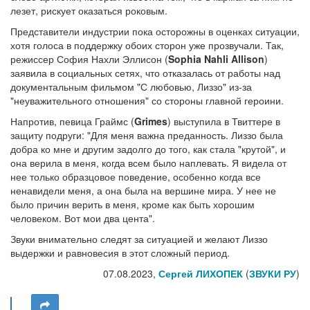
лезет, рискует оказаться роковым.
Представители индустрии пока осторожны в оценках ситуации,
хотя голоса в поддержку обоих сторон уже прозвучали. Так,
режиссер София Нахли Эллисон (
Sophia Nahli Allison
)
заявила в социальных сетях, что отказалась от работы над
документальным фильмом "С любовью, Лиззо" из-за
"неуважительного отношения" со стороны главной героини.
Напротив, певица Граймс (
Grimes
) выступила в Твиттере в
защиту подруги: "Для меня важна преданность. Лиззо была
добра ко мне и другим задолго до того, как стала "крутой", и
она верила в меня, когда всем было наплевать. Я видела от
нее только образцовое поведение, особенно когда все
ненавидели меня, а она была на вершине мира. У нее не
было причин верить в меня, кроме как быть хорошим
человеком. Вот мои два цента".
Звуки внимательно следят за ситуацией и желают Лиззо
выдержки и равновесия в этот сложный период.
07.08.2023,
Сергей ЛИХОПЕК
(
ЗВУКИ РУ
)