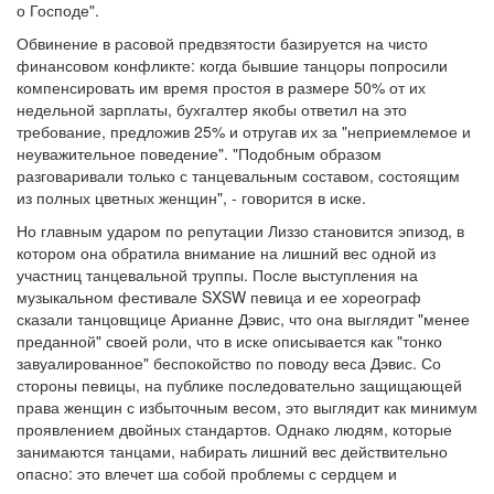
о Господе".
Обвинение в расовой предвзятости базируется на чисто
финансовом конфликте: когда бывшие танцоры попросили
компенсировать им время простоя в размере 50% от их
недельной зарплаты, бухгалтер якобы ответил на это
требование, предложив 25% и отругав их за "неприемлемое и
неуважительное поведение". "Подобным образом
разговаривали только с танцевальным составом, состоящим
из полных цветных женщин", - говорится в иске.
Но главным ударом по репутации Лиззо становится эпизод, в
котором она обратила внимание на лишний вес одной из
участниц танцевальной труппы. После выступления на
музыкальном фестивале SXSW певица и ее хореограф
сказали танцовщице Арианне Дэвис, что она выглядит "менее
преданной" своей роли, что в иске описывается как "тонко
завуалированное" беспокойство по поводу веса Дэвис. Со
стороны певицы, на публике последовательно защищающей
права женщин с избыточным весом, это выглядит как минимум
проявлением двойных стандартов. Однако людям, которые
занимаются танцами, набирать лишний вес действительно
опасно: это влечет ша собой проблемы с сердцем и