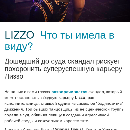
LIZZO
Что ты имела в
виду?
Дошедший до суда скандал рискует
похоронить суперуспешную карьеру
Лиззо
На наших с вами глазах
разворачивается
скандал, который
может остановить звёздную карьеру
Lizzo
, рэп-
исполнительницы, ставшей одним из символов "бодипозитив"
движения. Три бывших танцовщицы из её сценической труппы
подали в суд, обвиняя певицу в создании агрессивной
рабочей среды и сексуальном харассменте.
1 августа Арианна Дэвис (
Arianna Davis
), Кристал Уильямс