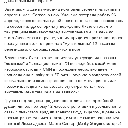
двигательным аппаратом.
Заметим, что две из участниц иска были уволены из труппы в
апреле и мае. Согласно иску, Уильямс потеряла работу 26
апреля, через несколько дней после того, как она высказалась
на собрании, где оспорила утверждение Лиззо о том, что
танцовщицы выпивают перед выступлениями. За день до
этого Лиззо сказала группе, что им придется пройти повторное
прослушивание, что привело к "мучительным" 12-часовым
репетициям, о которых говорится в иске.
В заявлении Лиззо в ответ на иск эти утверждения названы
"ложными" и "сенсационными". "Я не злодейка, какой меня
изображают люди и СМИ в последние несколько дней", -
написала она в Instagram. "Я очень открыта в вопросах своей
сексуальности и самовыражения, но я не могу принять или
позволить людям использовать эту открытость, чтобы
выставить меня тем, кем я не являюсь".
Группы подтанцовки традиционно отличаются армейской
дисциплиной, поэтому 12-часовые репетиции и увольнения в
связи с пьянством вряд ли впечатлят суд. В целом, в деле не
просматривается ничего такого, с чем не сможет справиться
нанятый Лиззо адвокат Марти Сингер (
Marty Singer
), который