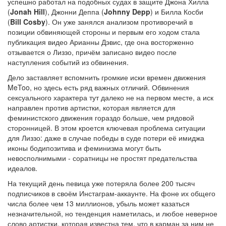
успешно работал на подобных судах в защите Джона Хилла
(
Jonah Hill
), Джонни Деппа (
Johnny Depp
) и Билла Косби
(
Bill Cosby
). Он уже занялся анализом противоречий в
позиции обвиняющей стороны и первым его ходом стала
публикация видео Арианны Дэвис, где она восторженно
отзывается о Лиззо, причём записано видео после
наступления событий из обвинения.
Дело заставляет вспомнить громкие иски времен движения
MeToo, но здесь есть ряд важных отличий. Обвинения
сексуального характера тут далеко не на первом месте, а иск
направлен против артистки, которая является для
феминистского движения гораздо больше, чем рядовой
сторонницей. В этом кроется ключевая проблема ситуации
для Лиззо: даже в случае победы в суде потери её имиджа
иконы бодипозитива и феминизма могут быть
невосполнимыми - соратницы не простят предательства
идеалов.
На текущий день певица уже потеряла более 200 тысяч
подписчиков в своём Инстаграм-аккаунте. На фоне их общего
числа более чем 13 миллионов, убыль может казаться
незначительной, но тенденция наметилась, и любое неверное
слово артистки, которая известна тем, что в карман за ним не