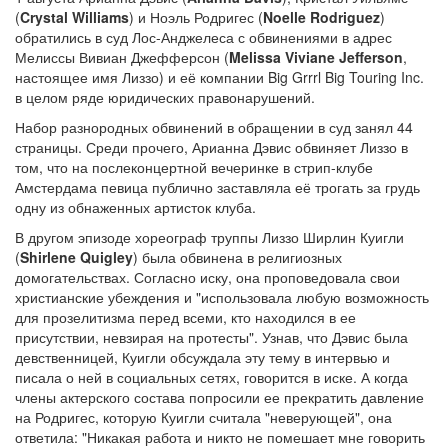
(
Crystal Williams
) и Ноэль Родригес (
Noelle Rodriguez
)
обратились в суд Лос-Анджелеса с обвинениями в адрес
Мелиссы Вивиан Джефферсон (
Melissa Viviane Jefferson
,
настоящее имя Лиззо) и её компании Big Grrrl Big Touring Inc.
в целом ряде юридических правонарушений.
Набор разнородных обвинений в обращении в суд занял 44
страницы. Среди прочего, Арианна Дэвис обвиняет Лиззо в
том, что на послеконцертной вечеринке в стрип-клубе
Амстердама певица публично заставляла её трогать за грудь
одну из обнаженных артисток клуба.
В другом эпизоде хореограф труппы Лиззо Ширлин Куигли
(
Shirlene Quigley
) была обвинена в религиозных
домогательствах. Согласно иску, она проповедовала свои
христианские убеждения и "использовала любую возможность
для прозелитизма перед всеми, кто находился в ее
присутствии, невзирая на протесты". Узнав, что Дэвис была
девственницей, Куигли обсуждала эту тему в интервью и
писала о ней в социальных сетях, говорится в иске. А когда
члены актерского состава попросили ее прекратить давление
на Родригес, которую Куигли считала "неверующей", она
ответила: "Никакая работа и никто не помешает мне говорить