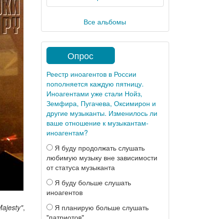
Все альбомы
Опрос
Реестр иноагентов в России
пополняется каждую пятницу.
Иноагентами уже стали Нойз,
Земфира, Пугачева, Оксимирон и
другие музыканты. Изменилось ли
ваше отношение к музыкантам-
иноагентам?
Я буду продолжать слушать
любимую музыку вне зависимости
от статуса музыканта
Я буду больше слушать
иноагентов
Я планирую больше слушать
Majesty"
,
"патриотов"