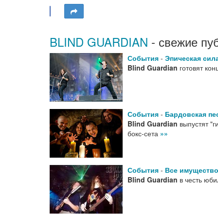
BLIND GUARDIAN
- свежие пу
События
-
Эпическая сил
Blind Guardian
готовят ко
События
-
Бардовская пе
Blind Guardian
выпустят "г
бокс-сета
»»
События
-
Все имущество
Blind Guardian
в честь юби