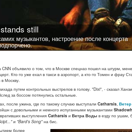
stands still
 самих музыкантов, настроение после концерта
 подпорчено.
гда CNN объявило о том, что в Москве спецназ пошел на штурм, мен
рт. Кто-то уже ехал в такси в аэропорт, а кто-то Томен и фрау Ст
 в Москву.
ада путем контрольных выстрелов в голову. "Dixi", - сказал Ханзи,
 Вслед за боссом потянулись остальные.
ах, после ужина, где по такому случаю выступали
Catharsis
,
Ветер
сейшн с довольными и немного испуганными музыкантами
Shadowh
ревративших выступления
Catharsis
и
Ветра Воды
в езду по ушам, 
cipt..."
и
"Bard's Song"
на бис.
бытием более