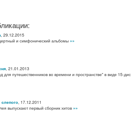
бликации:
а
,
29.12.2015
нцертный и симфонический альбомы
»»
сня
,
21.01.2013
ид для путешественников во времени и пространстве" в виде 15-дис
 слепого
,
17.12.2011
лея выпускают первый сборник хитов
»»