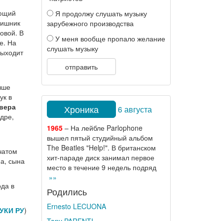
ющий
Я продолжу слушать музыку
вишник
зарубежного производства
овой. В
У меня вообще пропало желание
е. На
слушать музыку
выходит
отправить
чше
ук в
вера
Хроника
6 августа
дре,
1965
– На лейбле Parlophone
вышел пятый студийный альбом
The Beatles "Help!". В британском
чатом
хит-параде диск занимал первое
на, сына
место в течение 9 недель подряд
»»
ода в
Родились
Ernesto LECUONA
УКИ РУ
)