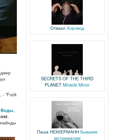
Отваал
Хоровод
еджер
SECRETS OF THE THIRD
аух
PLANET
Miracle Minor
 - "Fuck
 Воды
,
ost
.
блайнды
Паша НЕККЕРМАНН
Бывшим
экстремалам