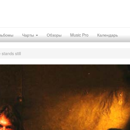
льбомы
Чарты
Обзоры
Music Pro
Календарь
stands still