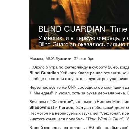
BLIND GUARDIAN
Time 
У многих, и в первую очередь, у
Blind Guardian оказалось сильно
Москва, МСА Лужники, 27 октября
...Около 5 утра по фатерлянду в субботу 26-го, ко
Blind Guardian
Хейнрих Кларе решил отменить конце
вообще не хотели отпускать ведущих рок-ударников
Через час все то же CNN сообщило об окончании джих
it! Мы едем!" И уехал, хоть за рукав держала жена.
Вечером в
"Секстоне"
, что ныне в Нижних Мневник
Shadowhost
и
Легион
, был дан небольшой джем-
Несмотря на неописуемых звукачей "Секстона", п
ничтоже сумяшеся полабали
"Time What Is Time"
,
"S
Второй концерт долгожданных BG обещал быть со