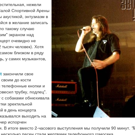
естительная, нежели
Малой Спортивной Арены
 акустикой, энтузиазм в
йся в желание записать
по такому случаю
ким" экраном над
нцерт очевидно не
 тысяч человек). Хотя
 самом близком в ряду
дь, у самих музыкантов,
t
закончили свое
 своим до кости
 телефонные кнопки и
весил трубку, подлец".
т с собаками обнюхивала
тки эректильной
й в день концерта
тказывался выходить на
вечер испорчен
и. В итоге вместо 2-часового выступления мы получили 90 минут.
"
несколько песен стали жертвами телефонного гомосека.