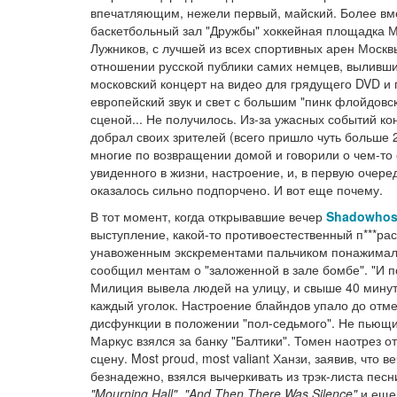
впечатляющим, нежели первый, майский. Более вм
баскетбольный зал "Дружбы" хоккейная площадка 
Лужников, с лучшей из всех спортивных арен Москвы
отношении русской публики самих немцев, выливши
московский концерт на видео для грядущего DVD и 
европейский звук и свет с большим "пинк флойдовс
сценой... Не получилось. Из-за ужасных событий ко
добрал своих зрителей (всего пришло чуть больше 2
многие по возвращении домой и говорили о чем-то
увиденного в жизни, настроение, и, в первую очере
оказалось сильно подпорчено. И вот еще почему.
В тот момент, когда открывавшие вечер
Shadowhos
выступление, какой-то противоестественный п***рас
унавоженным экскрементами пальчиком понажимал
сообщил ментам о "заложенной в зале бомбе". "И по
Милиция вывела людей на улицу, и свыше 40 мину
каждый уголок. Настроение блайндов упало до отме
дисфункции в положении "пол-седьмого". Не пьющи
Маркус взялся за банку "Балтики". Томен наотрез о
сцену. Most proud, most valiant Ханзи, заявив, что 
безнадежно, взялся вычеркивать из трэк-листа песн
"Mourning Hall"
,
"And Then There Was Silence"
и еще 