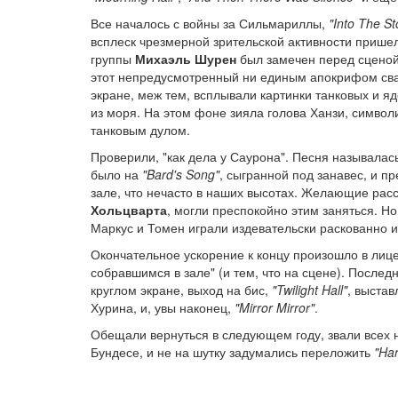
Все началось с войны за Сильмариллы,
"Into The S
всплеск чрезмерной зрительской активности прише
группы
Михаэль Шурен
был замечен перед сценой з
этот непредусмотренный ни единым апокрифом сваль
экране, меж тем, всплывали картинки танковых и яд
из моря. На этом фоне зияла голова Ханзи, символ
танковым дулом.
Проверили, "как дела у Саурона". Песня называлас
было на
"Bard's Song"
, сыгранной под занавес, и п
зале, что нечасто в наших высотах. Желающие расс
Хольцварта
, могли преспокойно этим заняться. Н
Маркус и Томен играли издевательски раскованно и
Окончательное ускорение к концу произошло в лиц
собравшимся в зале" (и тем, что на сцене). После
круглом экране, выход на бис,
"Twilight Hall"
, выстав
Хурина, и, увы наконец,
"Mirror Mirror"
.
Обещали вернуться в следующем году, звали всех
Бундесе, и не на шутку задумались переложить
"Har