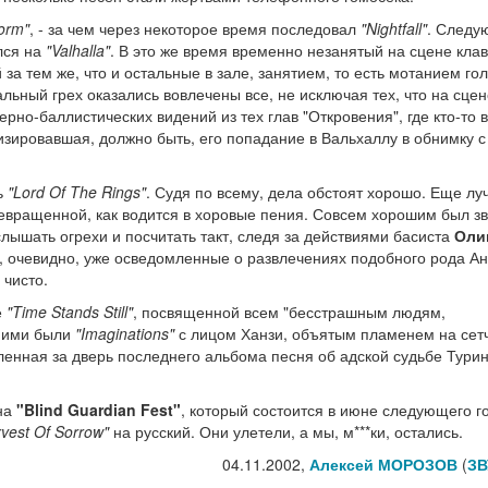
torm"
, - за чем через некоторое время последовал
"Nightfall"
. Следу
лся на
"Valhalla"
. В это же время временно незанятый на сцене кла
а тем же, что и остальные в зале, занятием, то есть мотанием гол
ный грех оказались вовлечены все, не исключая тех, что на сцен
ерно-баллистических видений из тех глав "Откровения", где кто-то 
изировавшая, должно быть, его попадание в Вальхаллу в обнимку с
ь
"Lord Of The Rings"
. Судя по всему, дела обстоят хорошо. Еще лу
ревращенной, как водится в хоровые пения. Совсем хорошим был зв
лышать огрехи и посчитать такт, следя за действиями басиста
Оли
о, очевидно, уже осведомленные о развлечениях подобного рода Ан
 чисто.
е
"Time Stands Still"
, посвященной всем "бесстрашным людям,
дними были
"Imaginations"
с лицом Ханзи, объятым пламенем на сет
ленная за дверь последнего альбома песня об адской судьбе Тури
 на
"Blind Guardian Fest"
, который состоится в июне следующего г
vest Of Sorrow"
на русский. Они улетели, а мы, м***ки, остались.
04.11.2002,
Алексей МОРОЗОВ
(
ЗВ