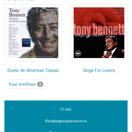
Duets: An American Classic
Sings For Lovers
Еще альбомы
2
О нас
Конфиденциальность