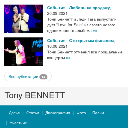
События
-
Любовь на продажу
,
20.09.2021
Тони Беннетт и Леди Гага выпустили
дуэт "Love for Sale" из своего нового
одноименного альбома
»»
События
-
С открытым финалом
,
16.08.2021
Тони Беннетт отменил все прощальные
концерты
»»
Все публикации
14
Tony BENNETT
Досье
Статьи
Дискография
Фото
Песни
Участник