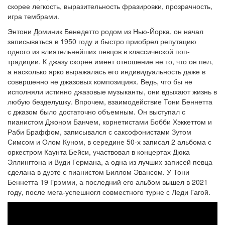
скорее легкость, выразительность фразировки, прозрачность,
игра тембрами.
Энтони Доминик Бенедетто родом из Нью-Йорка, он начал
записываться в 1950 году и быстро приобрел репутацию
одного из влиятельнейших певцов в классической поп-
традиции. К джазу скорее имеет отношение не то, что он пел,
а насколько ярко выражалась его индивидуальность даже в
совершенно не джазовых композициях. Ведь, что бы не
исполняли истинно джазовые музыканты, они вдыхают жизнь в
любую безделушку. Впрочем, взаимодействие Тони Беннетта
с джазом было достаточно объемным. Он выступал с
пианистом Джоном Банчем, корнетистами Бобби Хэккеттом и
Раби Браффом, записывался с саксофонистами Зутом
Симсом и Олом Куном, в середине 50-х записал 2 альбома с
оркестром Каунта Бейси, участвовал в концертах Дюка
Эллингтона и Вуди Германа, а одна из лучших записей певца
сделана в дуэте с пианистом Биллом Эвансом. У Тони
Беннетта 19 Грэмми, а последний его альбом вышел в 2021
году, после мега-успешногл совместного турне с Леди Гагой.