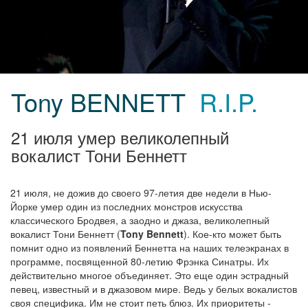
Tony BENNETT
R.I.P.
21 июля умер великолепный
вокалист Тони Беннетт
21 июля, не дожив до своего 97-летия две недели в Нью-
Йорке умер один из последних монстров искусства
классического Бродвея, а заодно и джаза, великолепный
вокалист Тони Беннетт (
Tony Bennett
). Кое-кто может быть
помнит одно из появлений Беннетта на наших телеэкранах в
программе, посвященной 80-летию Фрэнка Синатры. Их
действительно многое объединяет. Это еще один эстрадный
певец, известный и в джазовом мире. Ведь у белых вокалистов
своя специфика. Им не стоит петь блюз. Их приоритеты -