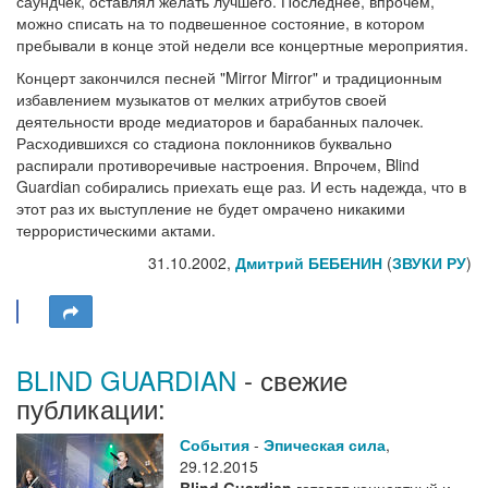
саундчек, оставлял желать лучшего. Последнее, впрочем,
можно списать на то подвешенное состояние, в котором
пребывали в конце этой недели все концертные мероприятия.
Концерт закончился песней "Mirror Mirror" и традиционным
избавлением музыкатов от мелких атрибутов своей
деятельности вроде медиаторов и барабанных палочек.
Расходившихся со стадиона поклонников буквально
распирали противоречивые настроения. Впрочем, Blind
Guardian собирались приехать еще раз. И есть надежда, что в
этот раз их выступление не будет омрачено никакими
террористическими актами.
31.10.2002,
Дмитрий БЕБЕНИН
(
ЗВУКИ РУ
)
BLIND GUARDIAN
- свежие
публикации:
События
-
Эпическая сила
,
29.12.2015