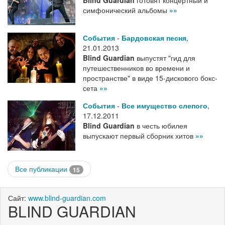
Blind Guardian
готовят концертный и
симфонический альбомы
»»
События
-
Бардовская песня
,
21.01.2013
Blind Guardian
выпустят "гид для
путешественников во времени и
пространстве" в виде 15-дискового бокс-
сета
»»
События
-
Все имущество слепого
,
17.12.2011
Blind Guardian
в честь юбилея
выпускают первый сборник хитов
»»
Все публикации
15
Сайт:
www.blind-guardian.com
BLIND GUARDIAN