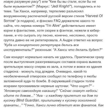
новую разумную расу"
) или "Кем бы вы стали, если бы не
были музыкантом?" (Маркус:
"Jedi Knight!"
), попадались и по
теме. Так Ханси, например, терпеливо разъяснял
вооруженному распечаткой русской версии стихов "Harvest Of
Sorrow" (в подарок), и фэнских FAQ держателю какого-то
сайта, что лирика номера "I'm Alive" действительно имеет
корни в фантастике, хотя скорее в фэнтези, нежели в кибер-
панке, и что сыграть эту песню, конечно, несложно, просто
группа давно ее не репетировала. А Андре ответил на вопрос
"Куда из концертного репертуара делись все
инструменталы?"
резонным:
"А Ханси что делать будет?"
Сам концерт нормально начать не удалось. Практически сразу
после выступления разогревающих составов охрана вымела
зрительскую массу сперва из зала, а потом и вовсе из здания
стадиона - мокнуть под дождем. Очевидно, какой-то
необилеченный отморозок сообщил по телефону о якобы
заложенной куда-то бомбе. В окружившей стадион толпе
искрами проскакивали нервные шуточки:
"Что ищут?" -
"Атомную самоходную какашку!" "Сейчас скажут небось:
идите по домам..." "Ага - и каждому прилетит на дом по
кусочку Blind Guardian, прилипшему к кусочку осколочной
гранаты..." "Точно, Ханси лично облетит всех фанатов. Как