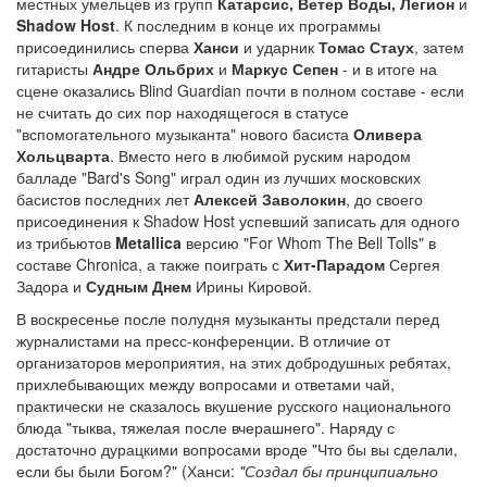
местных умельцев из групп
Катарсис, Ветер Воды, Легион
и
Shadow Host
. К последним в конце их программы
присоединились сперва
Ханси
и ударник
Томас Стаух
, затем
гитаристы
Андре Ольбрих
и
Маркус Сепен
- и в итоге на
сцене оказались Blind Guardian почти в полном составе - если
не считать до сих пор находящегося в статусе
"вспомогательного музыканта" нового басиста
Оливера
Хольцварта
. Вместо него в любимой руским народом
балладе "Bard's Song" играл один из лучших московских
басистов последних лет
Алексей Заволокин
, до своего
присоединения к Shadow Host успевший записать для одного
из трибьютов
Metallica
версию "For Whom The Bell Tolls" в
составе Chronica, а также поиграть с
Хит-Парадом
Сергея
Задора и
Судным Днем
Ирины Кировой.
В воскресенье после полудня музыканты предстали перед
журналистами на пресс-конференции. В отличие от
организаторов мероприятия, на этих добродушных ребятах,
прихлебывающих между вопросами и ответами чай,
практически не сказалось вкушение русского национального
блюда "тыква, тяжелая после вчерашнего". Наряду с
достаточно дурацкими вопросами вроде "Что бы вы сделали,
если бы были Богом?" (Ханси:
"Создал бы принципиально