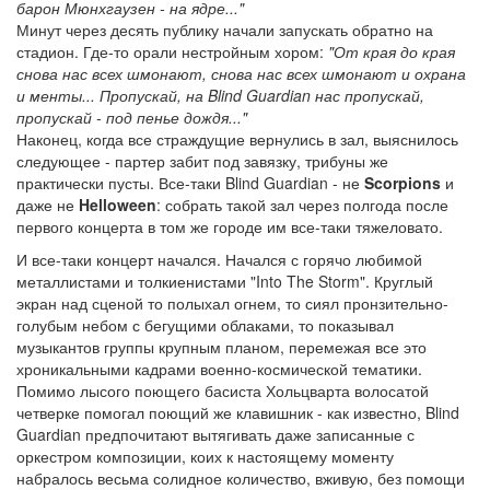
барон Мюнхгаузен - на ядре..."
Минут через десять публику начали запускать обратно на
стадион. Где-то орали нестройным хором:
"От края до края
снова нас всех шмонают, снова нас всех шмонают и охрана
и менты... Пропускай, на Blind Guardian нас пропускай,
пропускай - под пенье дождя..."
Наконец, когда все страждущие вернулись в зал, выяснилось
следующее - партер забит под завязку, трибуны же
практически пусты. Все-таки Blind Guardian - не
Scorpions
и
даже не
Helloween
: собрать такой зал через полгода после
первого концерта в том же городе им все-таки тяжеловато.
И все-таки концерт начался. Начался с горячо любимой
металлистами и толкиенистами "Into The Storm". Круглый
экран над сценой то полыхал огнем, то сиял пронзительно-
голубым небом с бегущими облаками, то показывал
музыкантов группы крупным планом, перемежая все это
хроникальными кадрами военно-космической тематики.
Помимо лысого поющего басиста Хольцварта волосатой
четверке помогал поющий же клавишник - как известно, Blind
Guardian предпочитают вытягивать даже записанные с
оркестром композиции, коих к настоящему моменту
набралось весьма солидное количество, вживую, без помощи