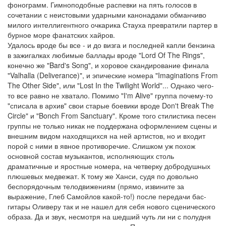
фонограмм. Гимноподобные распевки на пять голосов в
сочетании с неистовыми ударными канонадами обманчиво
милого интеллигентного очкарика Стауха превратили партер в
бурное море фанатских хайров.
Удалось вроде бы все - и до визга и последней капли бензина
в зажигалках любимые баллады вроде "Lord Of The Rings",
конечно же "Bard's Song", и хоровое скандирование финала
"Valhalla (Deliverance)", и эпические номера "Imaginations From
The Other Side", или "Lost In the Twilight World"... Однако чего-
то все равно не хватало. Помимо "I'm Alive" группа почему-то
"списала в архив" свои старые боевики вроде Don't Break The
Circle" и "Bonch From Sanctuary". Кроме того стилистика песен
группы не только никак не поддержана оформлением сцены и
внешним видом находящихся на ней артистов, но и входит
порой с ними в явное противоречие. Слишком уж похож
основной состав музыкантов, исполняющих столь
драматичные и яростные номера, на четверку добродушных
плюшевых медвежат. К тому же Ханси, судя по довольно
беспорядочным телодвижениям (прямо, извините за
выражение, Глеб Самойлов какой-то!) после передачи бас-
гитары Оливеру так и не нашел для себя нового сценического
образа. Да и звук, несмотря на шедший чуть ли ни с полудня