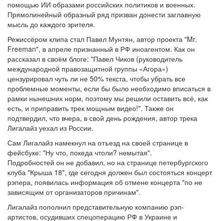
помощью ИИ образами российских политиков и военных.
Прямолинейный образный ряд призван донести заглавную
мысль до каждого зрителя.
Режиссёром клипа стал Павел Мунтян, автор проекта "Mr.
Freeman", в апреле признанный в РФ иноагентом. Как он
рассказал в своём блоге: "Павел Чиков (руководитель
международной правозащитной группы «Агора»)
цензурировал чуть ли не 50% текста, чтобы убрать все
проблемные моменты, если бы было необходимо вписаться в
рамки нынешних норм, поэтому мы решили оставить всё, как
есть, и приправить трек мощным видео!". Также он
подтвердил, что вчера, в свой день рождения, автор трека
Лигалайз уехал из России.
Сам Лигалайз намекнул на отъезд на своей странице в
фейсбуке: "Ну что, покеда чтоли? немытая".
Подробностей он не добавил, но на странице петербургского
клуба "Крыша 18", где сегодня должен был состояться концерт
рэпера, появилась информация об отмене концерта "по не
зависящим от организаторов причинам".
Лигалайз пополнил представительную компанию рэп-
артистов, осудивших спецоперацию РФ в Украине и