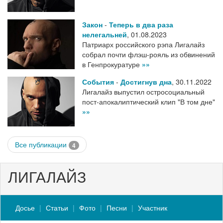
Закон
-
Теперь в два раза
нелегальней
,
01.08.2023
Патриарх российского рэпа Лигалайз
собрал почти флэш-рояль из обвинений
в Генпрокуратуре
»»
События
-
Достигнув дна
,
30.11.2022
Лигалайз выпустил остросоциальный
пост-апокалиптический клип "В том дне"
»»
Все публикации
4
ЛИГАЛАЙЗ
Досье
Статьи
Фото
Песни
Участник