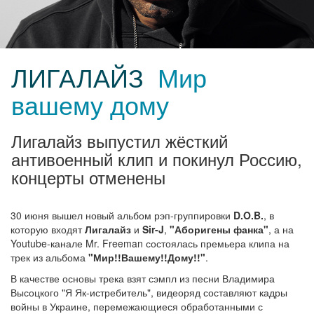
ЛИГАЛАЙЗ
Мир
вашему дому
Лигалайз выпустил жёсткий
антивоенный клип и покинул Россию,
концерты отменены
30 июня вышел новый альбом рэп-группировки
D.O.B.
, в
которую входят
Лигалайз
и
Sir-J
,
"Аборигены фанка"
, а на
Youtube-канале Mr. Freeman состоялась премьера клипа на
трек из альбома
"Мир!!Вашему!!Дому!!"
.
В качестве основы трека взят сэмпл из песни Владимира
Высоцкого "Я Як-истребитель", видеоряд составляют кадры
войны в Украине, перемежающиеся обработанными с