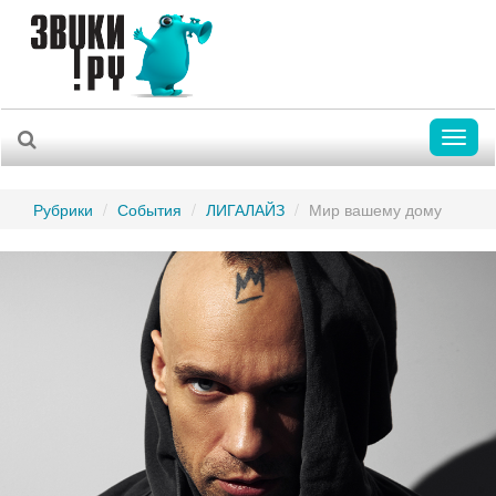
Toggl
naviga
Рубрики
События
ЛИГАЛАЙЗ
Мир вашему дому