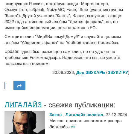
покинувших Россию, в которую входят Моргенштерн,
Oxxхymiron, Ic3peak, NoizeMС, Face, Шым (участник группы
"Каста"). Другой участник "Касты", Влади, выпустил в конце
2022 года антивоенный альбом "Длится февраль", но, по
имеющейся информации, пока остается в РФ.
Смотрите клип "Мир!!Вашему!!Дому!!" и слушайте целиком
альбом "Аборигены фанка" на Youtube-канале Лигалайза.
Update: здесь был размещен сам клип, но он удален по
требованию Роскомнадзора. Надеемся, что вы все умеете
пользоваться поиском.
30.06.2023,
Дед ЗВУКАРЬ
(
ЗВУКИ РУ
)
ЛИГАЛАЙЗ
- свежие публикации:
Закон
-
Лигалайз нелегал
,
27.12.2024
Минюст признал иноагентом рэпера
Лигалайза
»»