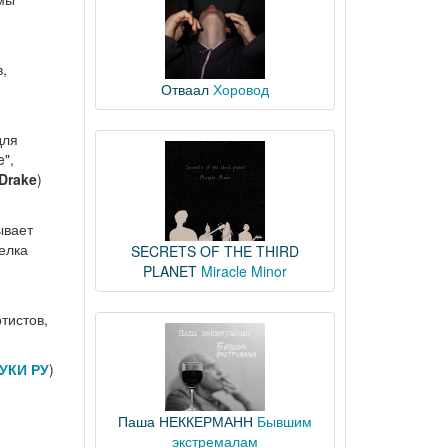
,
Отваал
Хоровод
для
",
Drake
)
ывает
елка
SECRETS OF THE THIRD
PLANET
Miracle Minor
тистов,
УКИ РУ
)
Паша НЕККЕРМАНН
Бывшим
экстремалам