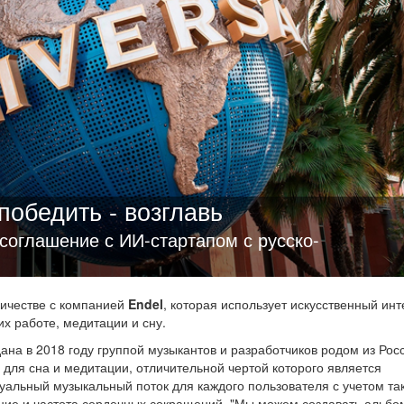
обедить - возглавь
 соглашение с ИИ-стартапом с русско-
ичестве с компанией
Endel
, которая использует искусственный инт
х работе, медитации и сну.
на в 2018 году группой музыкантов и разработчиков родом из Рос
для сна и медитации, отличительной чертой которого является
уальный музыкальный поток для каждого пользователя с учетом та
ение и частота сердечных сокращений. "Мы можем создавать альб