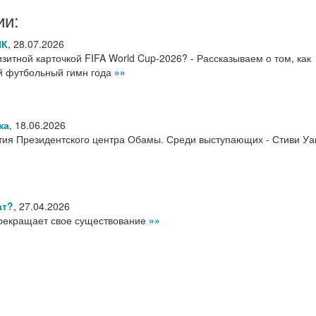
ии:
НК
,
28.07.2026
итной карточкой FIFA World Cup-2026? - Рассказываем о том, как
ый футбольный гимн года
»»
ка
,
18.06.2026
ия Президентского центра Обамы. Среди выступающих - Стиви Уа
ат?
,
27.04.2026
рекращает свое существование
»»