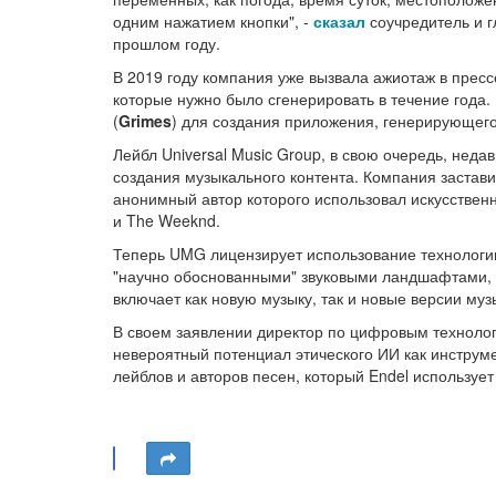
одним нажатием кнопки", -
сказал
соучредитель и г
прошлом году.
В 2019 году компания уже вызвала ажиотаж в пресс
которые нужно было сгенерировать в течение года. 
(
Grimes
) для создания приложения, генерирующег
Лейбл Universal Music Group, в свою очередь, неда
создания музыкального контента. Компания застави
анонимный автор которого использовал искусственн
и The Weeknd.
Теперь UMG лицензирует использование технологии 
"научно обоснованными" звуковыми ландшафтами, 
включает как новую музыку, так и новые версии музы
В своем заявлении директор по цифровым технол
невероятный потенциал этического ИИ как инструм
лейблов и авторов песен, который Endel использу