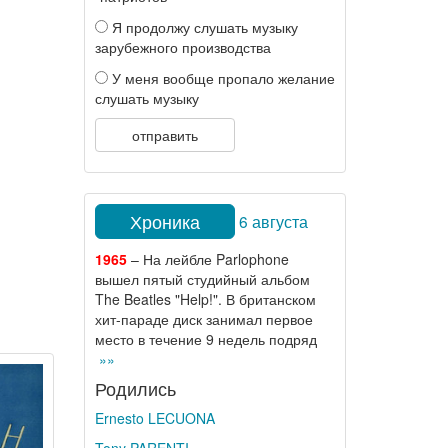
Я продолжу слушать музыку
зарубежного производства
У меня вообще пропало желание
слушать музыку
отправить
Хроника
6 августа
1965
– На лейбле Parlophone
вышел пятый студийный альбом
The Beatles "Help!". В британском
хит-параде диск занимал первое
место в течение 9 недель подряд
»»
Родились
Ernesto LECUONA