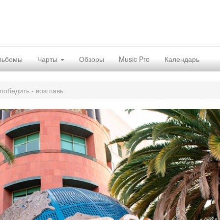
льбомы
Чарты
Обзоры
Music Pro
Календарь
обедить - возглавь