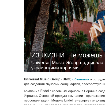
ИЗ ЖИЗНИ
Не можешь п
Universal Music Group подписала
украинскими корнями
Universal Music Group (UMG)
объявила
о сотрудн
для создания звуковых ландшафтов, способствующи
Компания Endel с головным офисом в Берлине созда
Украины. Основной продукт компании - приложение 
персонализация. Модель Endel генерирует индивид
переменных, как погода, время суток, местополож