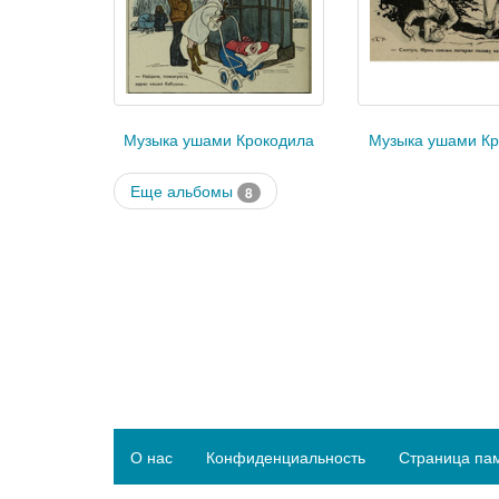
Музыка ушами Крокодила
Музыка ушами Кр
Еще альбомы
8
О нас
Конфиденциальность
Страница па