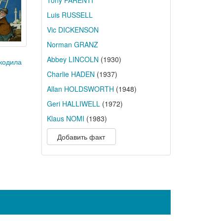
Tony PARENTI
Luis RUSSELL
Vic DICKENSON
Norman GRANZ
Abbey LINCOLN
(1930)
кодила
Charlie HADEN
(1937)
Allan HOLDSWORTH
(1948)
Geri HALLIWELL
(1972)
Klaus NOMI
(1983)
Добавить факт