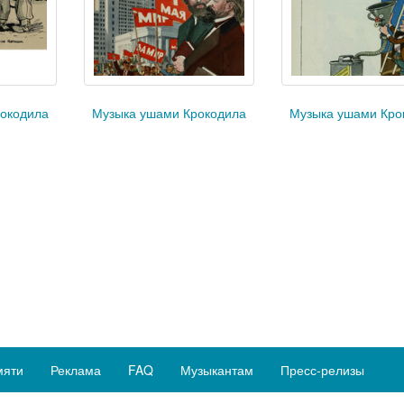
окодила
Музыка ушами Крокодила
Музыка ушами Кро
мяти
Реклама
FAQ
Музыкантам
Пресс-релизы