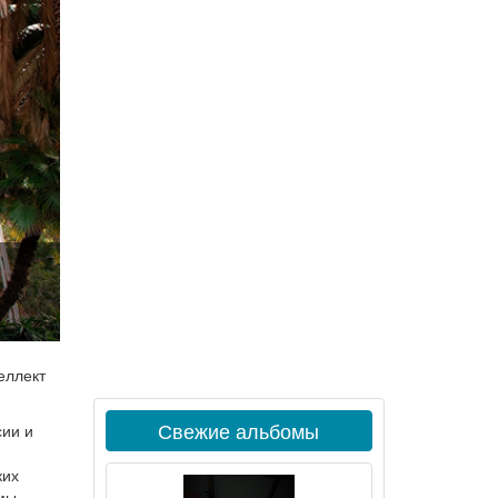
еллект
Свежие альбомы
сии и
ких
омы