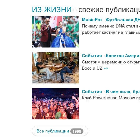
ИЗ ЖИЗНИ
- свежие публикац
MusicPro
-
Футбольная Д
Почему именно DNA стал виз
работает кастинг на главн
События
-
Капитан Амери
Смотрим церемонию открыт
Босс и U2
»»
События
-
В чем сила, бр
Клуб Powerhouse Moscow п
Все публикации
1998