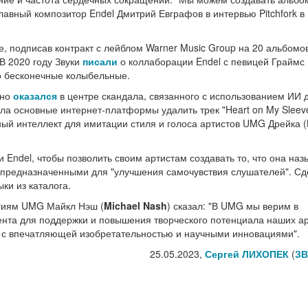
лавный композитор Endel Дмитрий Евграфов в интервью Pitchfork в
е, подписав контракт с лейблом Warner Music Group на 20 альбомов
В 2020 году Звуки
писали
о коллаборации Endel с певицей Граймс
о бесконечные колыбельные.
вно
оказался
в центре скандала, связанного с использованием ИИ 
ла основные интернет-платформы удалить трек "Heart on My Sleeve
ый интеллект для имитации стиля и голоса артистов UMG Дрейка (
Endel, чтобы позволить своим артистам создавать то, что она наз
предназначенными для "улучшения самочувствия слушателей". Сд
ки из каталога.
огиям UMG Майкл Нэш (
Michael Nash
) сказал: "В UMG мы верим в
ента для поддержки и повышения творческого потенциала наших ар
ет с впечатляющей изобретательностью и научными инновациями".
25.05.2023,
Сергей ЛИХОПЕК
(
ЗВ