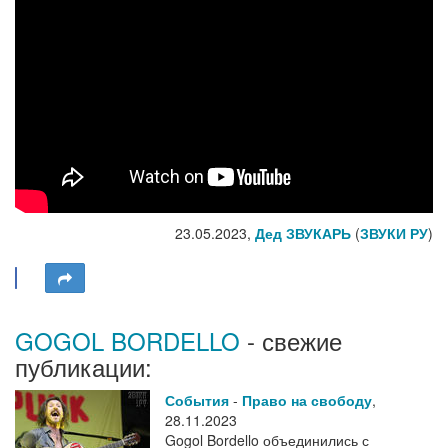
23.05.2023,
Дед ЗВУКАРЬ
(
ЗВУКИ РУ
)
GOGOL BORDELLO
- свежие
публикации:
События
-
Право на свободу
,
28.11.2023
Gogol Bordello объединились с