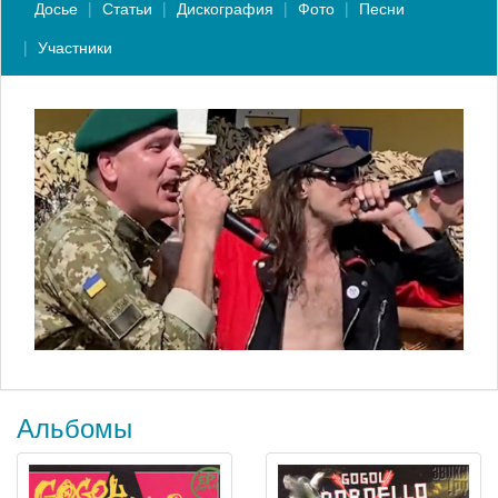
Досье
Статьи
Дискография
Фото
Песни
Участники
Альбомы