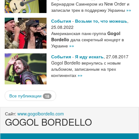
Бернардом Самнером из New Order и
записали трек в поддержку Украины
»»
События
-
Возьми то, что можешь
,
25.08.2022
Американская панк-группа
Gogol
Bordello
дала секретный концерт в
Украине
»»
События
-
Я иду искать
,
27.08.2017
Gogol Bordello вернулись с новым
альбомом, записанным на трех
континентах
»»
Все публикации
18
Сайт:
www.gogolbordello.com
GOGOL BORDELLO