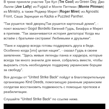
В треке приняли участие Тре Кул (
Tre Cool
) из Green Day, Джо
Лалли (
Joe Lally
) из Fugazi и Монте Питтман (
Monte Pittman
)
из Ministry, а также Роджер Мирет (
Roger Miret
) из Agnostic
Front, Саша Зарицкая из Kazka и Puzzled Panther.
"Так рушится твой дворец/Так рушится карточный домик", -
поют вокалист Gogol Bordello Евгений Гудзь, Биафра и Мирет
в припеве. "Так заканчивается история диктатора/ Когда мы
встаём с братьями-сестрами/ Любимыми и друзьями".
"Панк и хардкор всегда готовы поддержать друга в беде.
Особенно когда [это] целая нация", - сказал Гудзь в своем
заявлении. "Здесь живые легенды панка и хардкора, которые
всегда так много значили для меня, собрались вместе, чтобы
выразить столь необходимую поддержку украинским борцам
за свободу".
Все доходы от "United Strike Back" пойдут в благотворительную
организацию Kind Deeds, помогающую раненым украинским
солдатам восстановить подвижность с помощью протезов и
реабилитации.
Слушайте "United Strike Back" по ссылке ниже.