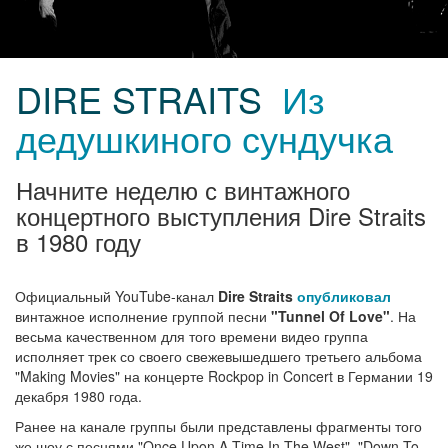
DIRE STRAITS
Из
дедушкиного сундучка
Начните неделю с винтажного
концертного выступления Dire Straits
в 1980 году
Официальный YouTube-канал
Dire Straits
опубликовал
винтажное исполнение группой песни
"Tunnel Of Love"
. На
весьма качественном для того времени видео группа
исполняет трек со своего свежевышедшего третьего альбома
"Making Movies" на концерте Rockpop in Concert в Германии 19
декабря 1980 года.
Ранее на канале группы были представлены фрагменты того
же шоу с песнями "Once Upon A Time In The West", "Down To