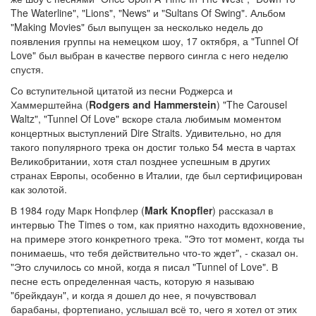
The Waterline", "Lions", "News" и "Sultans Of Swing". Альбом
"Making Movies" был выпущен за несколько недель до
появления группы на немецком шоу, 17 октября, а "Tunnel Of
Love" был выбран в качестве первого сингла с него неделю
спустя.
Со вступительной цитатой из песни Роджерса и
Хаммерштейна (
Rodgers and Hammerstein
) "The Carousel
Waltz", "Tunnel Of Love" вскоре стала любимым моментом
концертных выступлений Dire Straits. Удивительно, но для
такого популярного трека он достиг только 54 места в чартах
Великобритании, хотя стал позднее успешным в других
странах Европы, особенно в Италии, где был сертифицирован
как золотой.
В 1984 году Марк Нопфлер (
Mark Knopfler
) рассказал в
интервью The Times о том, как приятно находить вдохновение,
на примере этого конкретного трека. "Это тот момент, когда ты
понимаешь, что тебя действительно что-то ждет", - сказал он.
"Это случилось со мной, когда я писал "Tunnel of Love". В
песне есть определенная часть, которую я называю
"брейкдаун", и когда я дошел до нее, я почувствовал
барабаны, фортепиано, услышал всё то, чего я хотел от этих