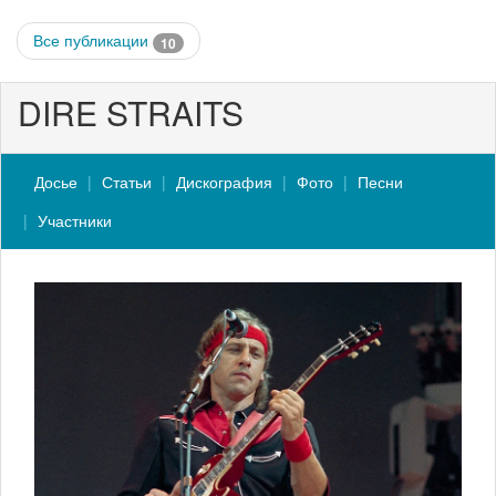
Все публикации
10
DIRE STRAITS
Досье
Статьи
Дискография
Фото
Песни
Участники