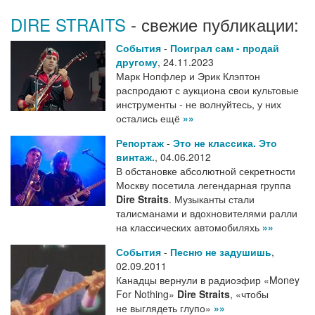
DIRE STRAITS
- свежие публикации:
События
-
Поиграл сам - продай
другому
,
24.11.2023
Марк Нопфлер и Эрик Клэптон
распродают с аукциона свои культовые
инструменты - не волнуйтесь, у них
остались ещё
»»
Репортаж
-
Это не классика. Это
винтаж.
,
04.06.2012
В обстановке абсолютной секретности
Москву посетила легендарная группа
Dire Straits
. Музыканты стали
талисманами и вдохновителями ралли
на классических автомобиляхь
»»
События
-
Песню не задушишь
,
02.09.2011
Канадцы вернули в радиоэфир «Money
For Nothing»
Dire Straits
, «чтобы
не выглядеть глупо»
»»