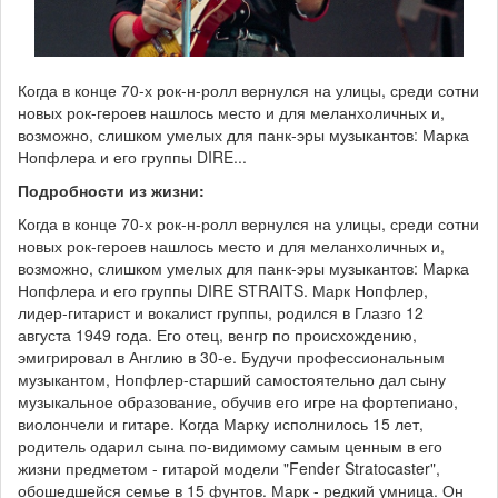
Когда в конце 70-х рок-н-ролл вернулся на улицы, среди сотни
новых рок-героев нашлось место и для меланхоличных и,
возможно, слишком умелых для панк-эры музыкантов: Марка
Нопфлера и его группы DIRE...
Подробности из жизни:
Когда в конце 70-х рок-н-ролл вернулся на улицы, среди сотни
новых рок-героев нашлось место и для меланхоличных и,
возможно, слишком умелых для панк-эры музыкантов: Марка
Нопфлера и его группы DIRE STRAITS. Марк Нопфлер,
лидер-гитарист и вокалист группы, родился в Глазго 12
августа 1949 года. Его отец, венгр по происхождению,
эмигрировал в Англию в 30-е. Будучи профессиональным
музыкантом, Нопфлер-старший самостоятельно дал сыну
музыкальное образование, обучив его игре на фортепиано,
виолончели и гитаре. Когда Марку исполнилось 15 лет,
родитель одарил сына по-видимому самым ценным в его
жизни предметом - гитарой модели "Fender Stratocaster",
обошедшейся семье в 15 фунтов. Марк - редкий умница. Он