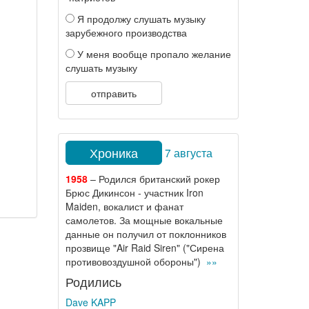
Я продолжу слушать музыку
зарубежного производства
У меня вообще пропало желание
слушать музыку
отправить
Хроника
7 августа
1958
– Родился британский рокер
Брюс Дикинсон - участник Iron
Maiden, вокалист и фанат
самолетов. За мощные вокальные
данные он получил от поклонников
прозвище "Air Raid Siren" ("Сирена
противовоздушной обороны")
»»
Родились
Dave KAPP