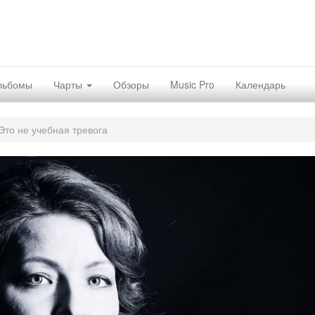
льбомы
Чарты
Обзоры
Music Pro
Календарь
Это не учебная тревога