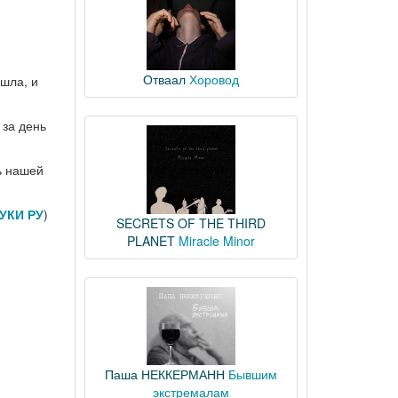
Отваал
Хоровод
ашла, и
 за день
ь нашей
УКИ РУ
)
SECRETS OF THE THIRD
PLANET
Miracle Minor
Паша НЕККЕРМАНН
Бывшим
экстремалам