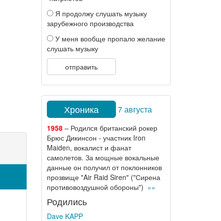
Я продолжу слушать музыку
зарубежного производства
У меня вообще пропало желание
слушать музыку
отправить
Хроника
7 августа
1958
– Родился британский рокер
Брюс Дикинсон - участник Iron
Maiden, вокалист и фанат
самолетов. За мощные вокальные
данные он получил от поклонников
прозвище "Air Raid Siren" ("Сирена
противовоздушной обороны")
»»
Родились
Dave KAPP