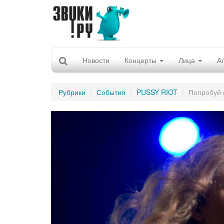
Новости
Концерты
Лица
А
Рубрики
События
PUSSY RIOT
Попробуй 