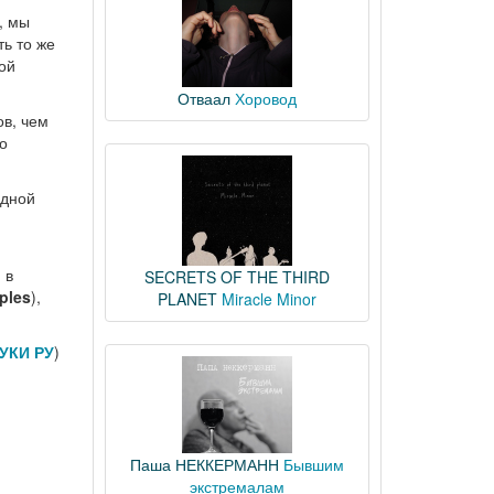
, мы
ть то же
ой
Отваал
Хоровод
ов, чем
о
одной
 в
SECRETS OF THE THIRD
ples
),
PLANET
Miracle Minor
УКИ РУ
)
Паша НЕККЕРМАНН
Бывшим
экстремалам