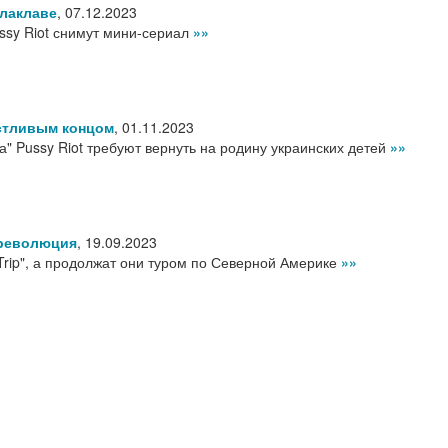
алаклаве
,
07.12.2023
sy Riot снимут мини-сериал
»»
астливым концом
,
01.11.2023
а" Pussy Riot требуют вернуть на родину украинских детей
»»
 революция
,
19.09.2023
 Trip", а продолжат они туром по Северной Америке
»»