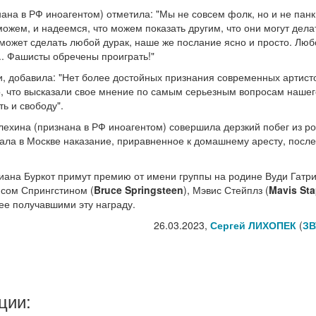
на в РФ иноагентом) отметила: "Мы не совсем фолк, но и не панк
можем, и надеемся, что можем показать другим, что они могут дела
 может сделать любой дурак, наше же послание ясно и просто. Люб
... Фашисты обречены проиграть!"
ри, добавила: "Нет более достойных признания современных артист
то, что высказали свое мнение по самым серьезным вопросам нашег
ь и свободу".
лехина (признана в РФ иноагентом) совершила дерзкий побег из р
ала в Москве наказание, приравненное к домашнему аресту, после
иана Буркот примут премию от имени группы на родине Вуди Гатри
юсом Спрингстином (
Bruce Springsteen
), Мэвис Стейплз (
Mavis Sta
нее получавшими эту награду.
26.03.2023,
Сергей ЛИХОПЕК
(
ЗВ
ции: