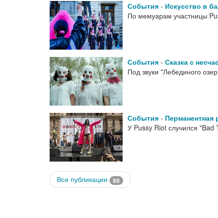
События
-
Искусство в б
По мемуарам участницы Pus
События
-
Сказка с несч
Под звуки "Лебединого озер
События
-
Перманентная
У Pussy Riot случился "Bad
Все публикации
60