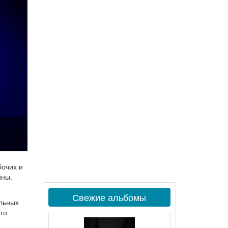
бочих и
йны.
,
Свежие альбомы
альных
то