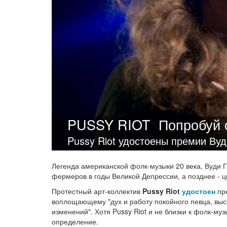
PUSSY RIOT
Попробуй 
Pussy Riot удостоены премии Вуд
Легенда американской фолк-музыки 20 века, Вуди Г
фермеров в годы Великой Депрессии, а позднее - 
Протестный арт-коллектив
Pussy Riot
удостоен
пре
воплощающему "дух и работу покойного певца, выс
изменений". Хотя Pussy Riot и не близки к фолк-му
определение.