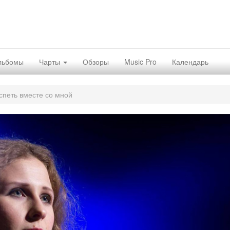
льбомы
Чарты
Обзоры
Music Pro
Календарь
спеть вместе со мной