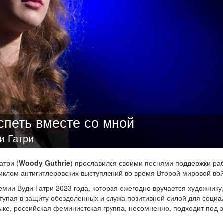
спеть вместе со мной
и Гатри
атри (
Woody Guthrie
) прославился своими песнями поддержки ра
циклом антигитлеровских выступлений во время Второй мировой во
мии Вуди Гатри 2023 года, которая ежегодно вручается художнику
тупая в защиту обездоленных и служа позитивной силой для соци
зыке, российская феминистская группа, несомненно, подходит под э