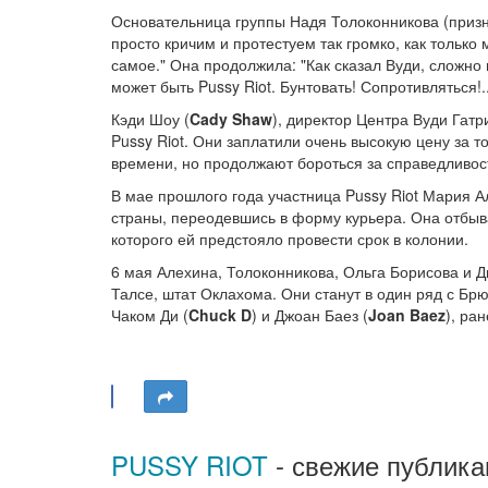
Основательница группы Надя Толоконникова (призна
просто кричим и протестуем так громко, как только 
самое." Она продолжила: "Как сказал Вуди, сложно
может быть Pussy Riot. Бунтовать! Сопротивляться!
Кэди Шоу (
Cady Shaw
), директор Центра Вуди Гат
Pussy Riot. Они заплатили очень высокую цену за 
времени, но продолжают бороться за справедливост
В мае прошлого года участница Pussy Riot Мария А
страны, переодевшись в форму курьера. Она отбыв
которого ей предстояло провести срок в колонии.
6 мая Алехина, Толоконникова, Ольга Борисова и Д
Талсе, штат Оклахома. Они станут в один ряд с Бр
Чаком Ди (
Chuck D
) и Джоан Баез (
Joan Baez
), ра
PUSSY RIOT
- свежие публика