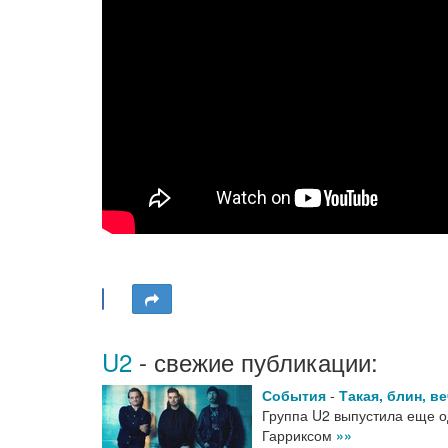
U2
- свежие публикации:
События
-
Такая, блин, в
Группа U2 выпустила еще од
Гарриксом
»»