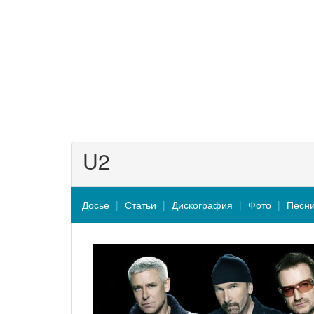
U2
Досье
Статьи
Дискография
Фото
Песн