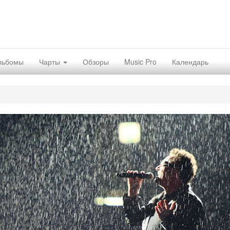
льбомы
Чарты
Обзоры
Music Pro
Календарь