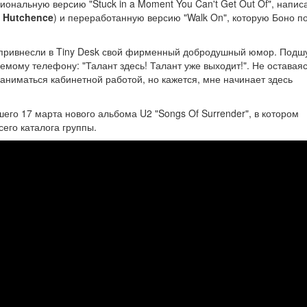
иональную версию "Stuck in a Moment You Can't Get Out Of", напис
l Hutchence
) и переработанную версию "Walk On", которую Боно п
ж привнесли в Tiny Desk свой фирменный добродушный юмор. Подш
емому телефону: "Талант здесь! Талант уже выходит!". Не оставаяс
заниматься кабинетной работой, но кажется, мне начинает здесь
го 17 марта нового альбома U2 "Songs Of Surrender", в котором
его каталога группы.