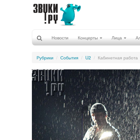
Новости
Концерты
Лица
А
Рубрики
События
U2
Кабинетная работа