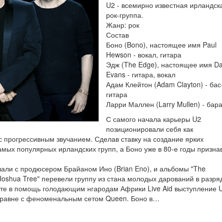
U2 - всемирно известная ирландск
рок-группа.
Жанр: рок
Состав
Боно (Bono), настоящее имя Paul
Hewson - вокал, гитара
Эдж (The Edge), настоящее имя D
Evans - гитара, вокал
Адам Клейтон (Adam Clayton) - бас
гитара
Ларри Маллен (Larry Mullen) - бар
С самого начала карьеры U2
позиционировали себя как
с прогрессивным звучанием. Сделав ставку на создание ярких
амых популярных ирландских групп, а Боно уже в 80-е годы призна
чали с продюсером Брайаном Ино (Brian Eno), и альбомы "The
 Joshua Tree" перевели группу из стана молодых дарований в разря
рте в помощь голодающим нгародам Африки Live Aid выступление 
аравне с феноменальным сетом Queen. Боно в…