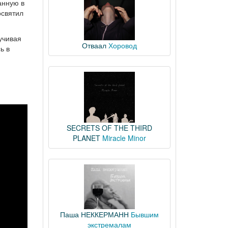
анную в
освятил
учивая
Отваал
Хоровод
ь в
SECRETS OF THE THIRD
PLANET
Miracle Minor
Паша НЕККЕРМАНН
Бывшим
экстремалам