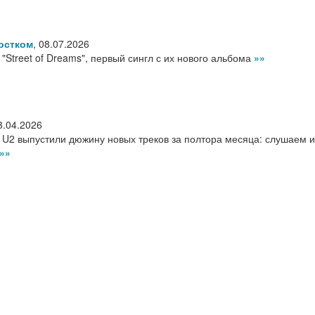
остком
,
08.07.2026
 "Street of Dreams", первый сингл с их нового альбома
»»
3.04.2026
 U2 выпустили дюжину новых треков за полтора месяца: слушаем и
»»