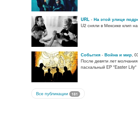
URL
-
На этой улице подр
U2 сняли в Мексике клип на
События
-
Война и мир
,
0
После девяти лет молчания
пасхальный EP "Easter Lily"
Все публикации
181