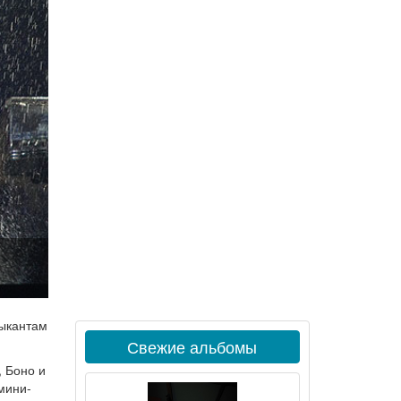
зыкантам
Свежие альбомы
, Боно и
мини-