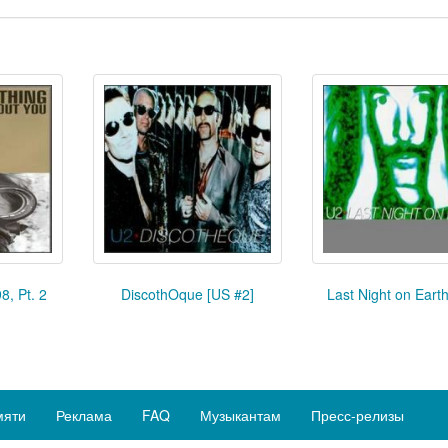
8, Pt. 2
DiscothOque [US #2]
Last Night on Earth
мяти
Реклама
FAQ
Музыкантам
Пресс-релизы