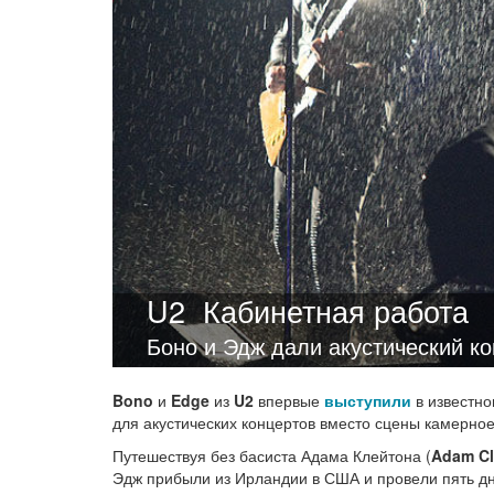
U2
Кабинетная работа
Боно и Эдж дали акустический к
Bono
и
Edge
из
U2
впервые
выступили
в известно
для акустических концертов вместо сцены камерное
Путешествуя без басиста Адама Клейтона (
Adam Cl
Эдж прибыли из Ирландии в США и провели пять дн