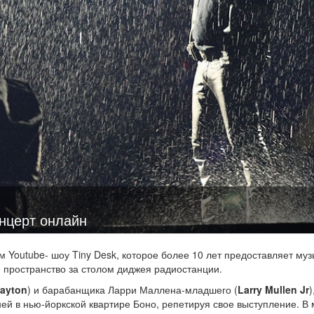
онцерт онлайн
м Youtube- шоу Tiny Desk, которое более 10 лет предоставляет му
 пространство за столом диджея радиостанции.
ayton
) и барабанщика Ларри Маллена-младшего (
Larry Mullen Jr
)
ей в нью-йоркской квартире Боно, репетируя свое выступление. В 