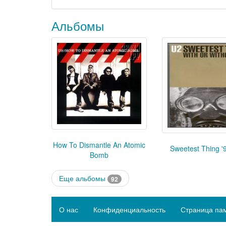
Альбомы
How To Dismantle An Atomic
Sweetest Thing '9
Bomb
Еще альбомы
92
О нас
Конфиденциальность
Страница па