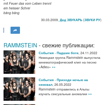
mit Feuer das vom Leben trennt
ein heisser Schrei
bäng bäng
30.03.2009,
Дед ЗВУКАРЬ
(
ЗВУКИ РУ
)
RAMMSTEIN
- свежие публикации:
События
-
Падшие боги
,
24.11.2022
Немецкая группа Rammstein выпустила
кинематографический клип на песню
«Adieu»
»»
События
-
Приходи ночью на
сеновал
,
26.05.2022
Rammstein отправились в Альпы
изучать сексуальные аномалии
»»