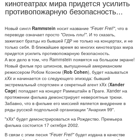
кинотеатрах мира придется усилить
противопожарную безопасность...
Новый сингл
Rammstein
носит название
"Feuer Frei!"
, что в
переводе означает просто
"Огонь пли!"
. И то сказать,
зажигают братцы из бывшей ГДР не только на концертах, и не
только себя. В ближайшее время во многих кинотеатрах мира
придется усилить противопожарную безопасность.
А все дело в том, что Rammstein появятся на большом экране!
Новый фильм про шпионов, выпущенный американским
режиссером Робом Коэном (
Rob Cohen
), будет называться
xXx
и начинается со следующего эпизода: бывший
экстремальный спортсмен и секретный агент xXx (
Xander
Cage
) попадает на концерт Раммштайн в Праге. Xander на
протяжении фильма демонстрирует невероятные трюки.
Забавно, что в фильме его миссией является внедрение в
ряды русской подпольной организации "Анархия 99".
"xXx" будет демонстрироваться на Рождество. Премьера
фильма состоится 17 октября 2002.
В связи с этим песня
"Feuer Frei!"
будет издана в качестве