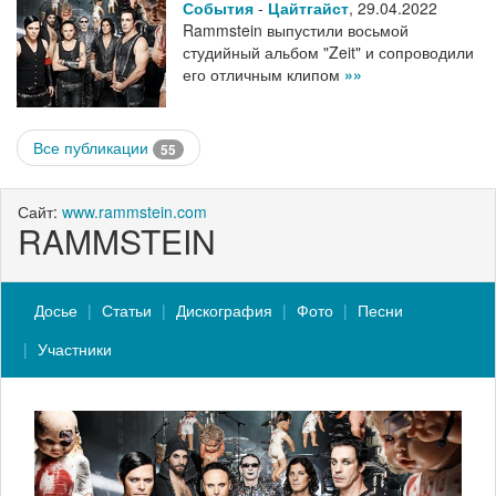
События
-
Цайтгайст
,
29.04.2022
Rammstein выпустили восьмой
студийный альбом "Zeit" и сопроводили
его отличным клипом
»»
Все публикации
55
Сайт:
www.rammstein.com
RAMMSTEIN
Досье
Статьи
Дискография
Фото
Песни
Участники