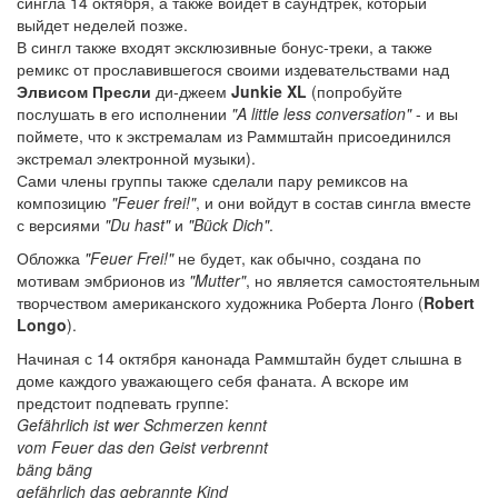
сингла 14 октября, а также войдет в саундтрек, который
выйдет неделей позже.
В сингл также входят эксклюзивные бонус-треки, а также
ремикс от прославившегося своими издевательствами над
Элвисом Пресли
ди-джеем
Junkie XL
(попробуйте
послушать в его исполнении
"A little less conversation"
- и вы
поймете, что к экстремалам из Раммштайн присоединился
экстремал электронной музыки).
Сами члены группы также сделали пару ремиксов на
композицию
"Feuer frei!"
, и они войдут в состав сингла вместе
с версиями
"Du hast"
и
"Bück Dich"
.
Обложка
"Feuer Frei!"
не будет, как обычно, создана по
мотивам эмбрионов из
"Mutter"
, но является самостоятельным
творчеством американского художника Роберта Лонго (
Robert
Longo
).
Начиная с 14 октября канонада Раммштайн будет слышна в
доме каждого уважающего себя фаната. А вскоре им
предстоит подпевать группе:
Gefährlich ist wer Schmerzen kennt
vom Feuer das den Geist verbrennt
bäng bäng
gefährlich das gebrannte Kind