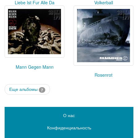
Liebe Ist Fur Alle Da
Volkerball
Mann Gegen Mann
Rosenrot
Еще альбомы
7
О нас
Конфиденциальность