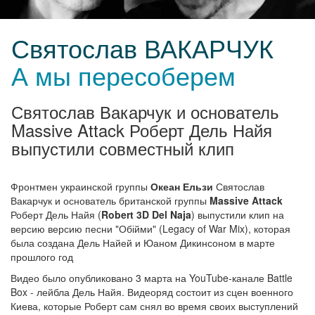
Святослав ВАКАРЧУК
А мы пересоберем
Святослав Вакарчук и основатель
Massive Attack Роберт Дель Найя
выпустили совместный клип
Фронтмен украинской группы
Океан Ельзи
Святослав
Вакарчук и основатель британской группы
Massive Attack
Роберт Дель Найя (
Robert 3D Del Naja
) выпустили клип на
версию версию песни "Обійми" (Legacy of War Mix), которая
была создана Дель Найей и Юаном Дикинсоном в марте
прошлого год
Видео было опубликовано 3 марта на YouTube-канале Battle
Box - лейбла Дель Найя. Видеоряд состоит из сцен военного
Киева, которые Роберт сам снял во время своих выступлений