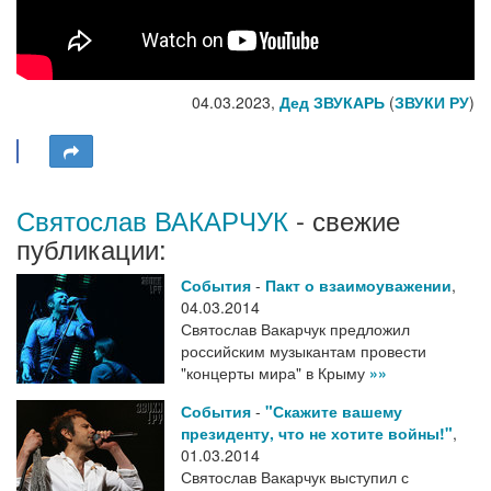
04.03.2023,
Дед ЗВУКАРЬ
(
ЗВУКИ РУ
)
Святослав ВАКАРЧУК
- свежие
публикации:
События
-
Пакт о взаимоуважении
,
04.03.2014
Святослав Вакарчук предложил
российским музыкантам провести
"концерты мира" в Крыму
»»
События
-
"Скажите вашему
президенту, что не хотите войны!"
,
01.03.2014
Святослав Вакарчук выступил с