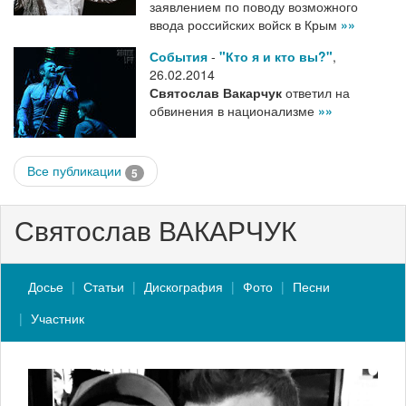
заявлением по поводу возможного
ввода российских войск в Крым
»»
События
-
"Кто я и кто вы?"
,
26.02.2014
Святослав Вакарчук
ответил на
обвинения в национализме
»»
Все публикации
5
Святослав ВАКАРЧУК
Досье
Статьи
Дискография
Фото
Песни
Участник