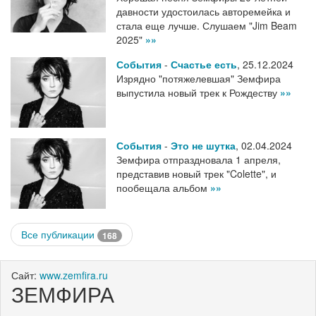
давности удостоилась авторемейка и
стала еще лучше. Слушаем "Jim Beam
2025"
»»
События
-
Счастье есть
,
25.12.2024
Изрядно "потяжелевшая" Земфира
выпустила новый трек к Рождеству
»»
События
-
Это не шутка
,
02.04.2024
Земфира отпраздновала 1 апреля,
представив новый трек "Colette", и
пообещала альбом
»»
Все публикации
168
Сайт:
www.zemfira.ru
ЗЕМФИРА