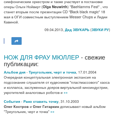
симфоническим оркестром и также участвует в постановке
оперы Ольги Нойвирт (
Olga Neuwirth
) "Baehlamms Fest" , что
станет вторым после презентации CD "Black black magic" 18
мая в ОГИ совместным выступлением Messer Chups и Лидии
Кавиной.
09.04.2013,
Дед ЗВУКАРЬ
(
ЗВУКИ РУ
)
НОЖ ДЛЯ ФРАУ МЮЛЛЕР
- свежие
публикации:
Альбом дня
-
Треугольник, черт и точка
,
17.01.2004
Очередная концептуальная электронная экспансия на
подсознание слушателя от кудесников "пластмассового" хаоса
и коллапса, заслуженных дояров виртуальной киноиндустрии,
укротителей аналоговых роботов и
»»
События
-
Рано ставить точку
,
31.10.2003
Олег Костров
и
Олег Гитаркин
дописывают новый альбом
"Треугольник, черт и точка"
»»