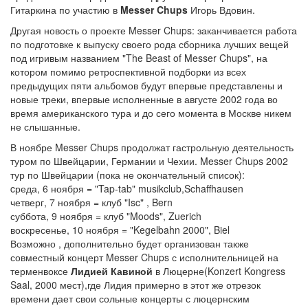
Гитаркина по участию в
Messer Chups
Игорь Вдовин.
Другая новость о проекте Messer Chups: заканчивается работа
по подготовке к выпуску своего рода сборника лучших вещей
под игривым названием "The Beast of Messer Chups", на
котором помимо ретроспективной подборки из всех
предыдущих пяти альбомов будут впервые представлены и
новые треки, впервые исполненные в августе 2002 года во
время американского тура и до сего момента в Москве никем
не слышанные.
В ноябре Messer Chups продолжат гастрольную деятельность
туром по Швейцарии, Германии и Чехии. Messer Chups 2002
тур по Швейцарии (пока не окончательный список):
cреда, 6 ноября = "Tap-tab" musikclub,Schaffhausen
четверг, 7 ноября = клуб "Isc" , Bern
суббота, 9 ноября = клуб "Moods", Zuerich
воскресенье, 10 ноября = "Kegelbahn 2000", Biel
Возможно , дополнительно будет организован также
совместный концерт Messer Chups с исполнительницей на
терменвоксе
Лидией Кавиной
в Люцерне(Konzert Kongress
Saal, 2000 мест),где Лидия примерно в этот же отрезок
времени дает свои сольные концерты с люцернским