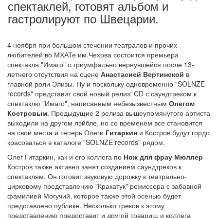
спектаклей, готовят альбом и
гастролируют по Швецарии.
4 ноября при большом стечении театралов и прочих
любителей во МХАТе им.Чехова состоится премьера
спектакля "Имаго" с триумфально вернувшейся после 13-
летнего отсутствия на сцене
Анастасией Вертинской
в
главной роли Элизы. Ну и поскольку одновременно "SOLNZE
records" представит свой новый релиз: CD с саундтреком к
спектаклю "Имаго", написанным небезызвестным
Олегом
Костровым
. Предыдущие 2 релиза вышеупомянутого артиста
выходили на другом лэйбле, но со временем все становится
на свои места и теперь Олеги
Гитаркин
и Костров будут гордо
красоваться в каталоге "SOLNZE records" рядом.
Олег Гитаркин, как и его коллега по
Нож для фрау Мюллер
Костров также активно занят созданием саундтреков к
спектаклям. Он готовит звуковую дорожку к театрально-
цирковому представлению "Кракатук" режиссера с забавной
фамилией Могучий, которое также этой осенью будет
представлено публике. Несколько треков к этому
представлению предоставит и другой товарищ и коллега