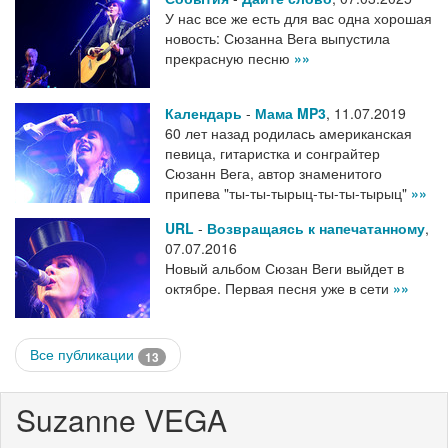
У нас все же есть для вас одна хорошая
новость: Сюзанна Вега выпустила
прекрасную песню
»»
Календарь
-
Мама MP3
,
11.07.2019
60 лет назад родилась американская
певица, гитаристка и сонграйтер
Сюзанн Вега, автор знаменитого
припева "ты-ты-тырыц-ты-ты-тырыц"
»»
URL
-
Возвращаясь к напечатанному
,
07.07.2016
Новый альбом Сюзан Веги выйдет в
октябре. Первая песня уже в сети
»»
Все публикации
13
Suzanne VEGA