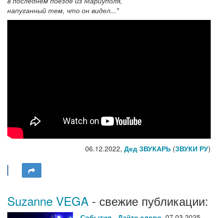
в последнем поезде из Мариуполя,
напуганный тем, что он видел..."
06.12.2022,
Дед ЗВУКАРЬ
(
ЗВУКИ РУ
)
Suzanne VEGA
- свежие публикации:
События
-
Дайте слово
,
07.03.2025