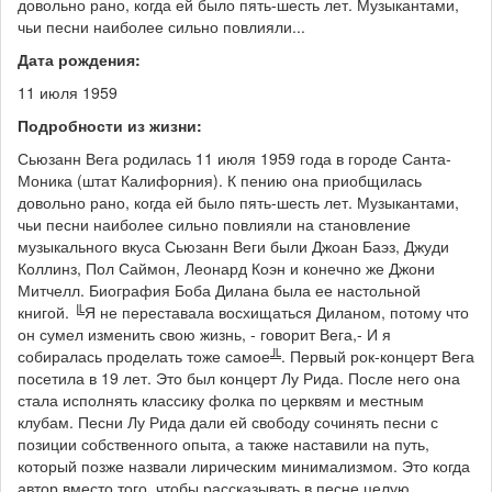
довольно рано, когда ей было пять-шесть лет. Музыкантами,
чьи песни наиболее сильно повлияли...
Дата рождения:
11 июля 1959
Подробности из жизни:
Сьюзанн Вега родилась 11 июля 1959 года в городе Санта-
Моника (штат Калифорния). К пению она приобщилась
довольно рано, когда ей было пять-шесть лет. Музыкантами,
чьи песни наиболее сильно повлияли на становление
музыкального вкуса Сьюзанн Веги были Джоан Баэз, Джуди
Коллинз, Пол Саймон, Леонард Коэн и конечно же Джони
Митчелл. Биография Боба Дилана была ее настольной
книгой. ╚Я не переставала восхищаться Диланом, потому что
он сумел изменить свою жизнь, - говорит Вега,- И я
собиралась проделать тоже самое╩. Первый рок-концерт Вега
посетила в 19 лет. Это был концерт Лу Рида. После него она
стала исполнять классику фолка по церквям и местным
клубам. Песни Лу Рида дали ей свободу сочинять песни с
позиции собственного опыта, а также наставили на путь,
который позже назвали лирическим минимализмом. Это когда
автор вместо того, чтобы рассказывать в песне целую