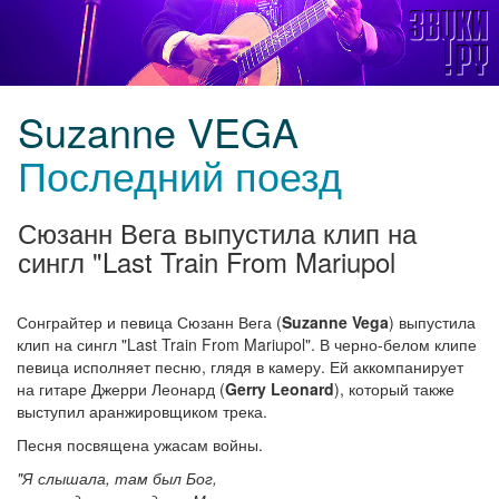
Suzanne VEGA
Последний поезд
Сюзанн Вега выпустила клип на
сингл "Last Train From Mariupol
Сонграйтер и певица Сюзанн Вега (
Suzanne Vega
) выпустила
клип на сингл "Last Train From Mariupol". В черно-белом клипе
певица исполняет песню, глядя в камеру. Ей аккомпанирует
на гитаре Джерри Леонард (
Gerry Leonard
), который также
выступил аранжировщиком трека.
Песня посвящена ужасам войны.
"Я слышала, там был Бог,