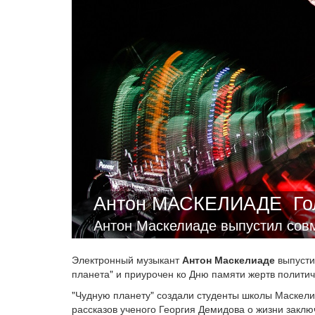
Антон МАСКЕЛИАДЕ
Го
Антон Маскелиаде выпустил совм
Электронный музыкант
Антон Маскелиаде
выпусти
планета" и приурочен ко Дню памяти жертв политич
"Чудную планету" создали студенты школы Маскел
рассказов ученого Георгия Демидова о жизни заключ