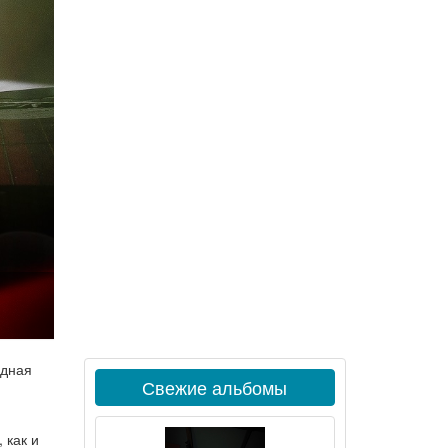
удная
Свежие альбомы
 как и