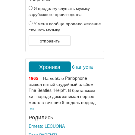
Я продолжу слушать музыку
зарубежного производства
У меня вообще пропало желание
слушать музыку
отправить
Хроника
6 августа
1965
– На лейбле Parlophone
вышел пятый студийный альбом
The Beatles "Help!". В британском
хит-параде диск занимал первое
место в течение 9 недель подряд
»»
Родились
Ernesto LECUONA