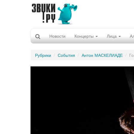
Новости
Концерты
Лица
А
Рубрики
События
Антон МАСКЕЛИАДЕ
Го