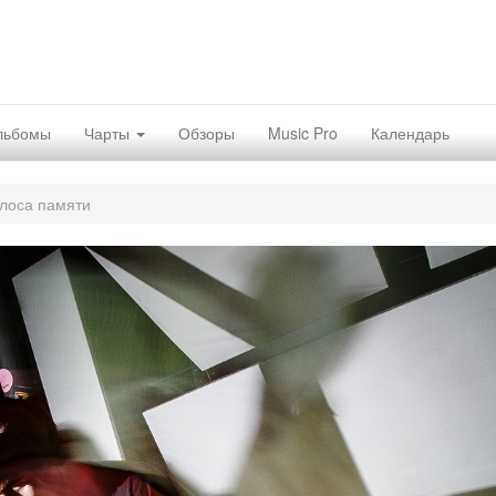
льбомы
Чарты
Обзоры
Music Pro
Календарь
лоса памяти