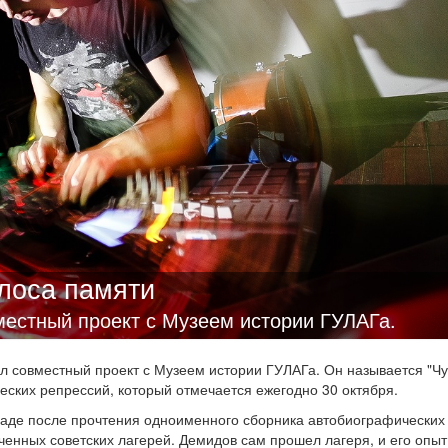
лоса памяти
естный проект с Музеем истории ГУЛАГа.
л совместный проект с Музеем истории ГУЛАГа. Он называется "Ч
еских репрессий, который отмечается ежегодно 30 октября.
иаде после прочтения одноименного сборника автобиографических
енных советских лагерей. Демидов сам прошел лагеря, и его опыт,