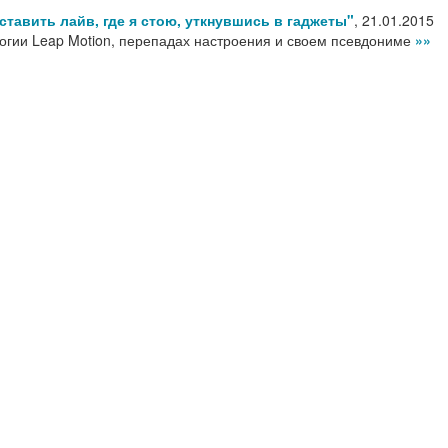
тавить лайв, где я стою, уткнувшись в гаджеты"
,
21.01.2015
огии Leap Motion, перепадах настроения и своем псевдониме
»»