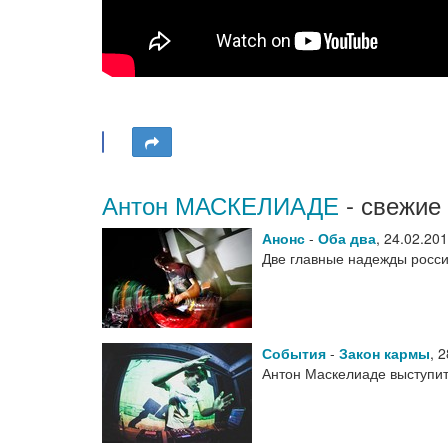
Антон МАСКЕЛИАДЕ
- свежие
Анонс
-
Оба два
,
24.02.20
Две главные надежды росси
События
-
Закон кармы
,
2
Антон Маскелиаде выступи