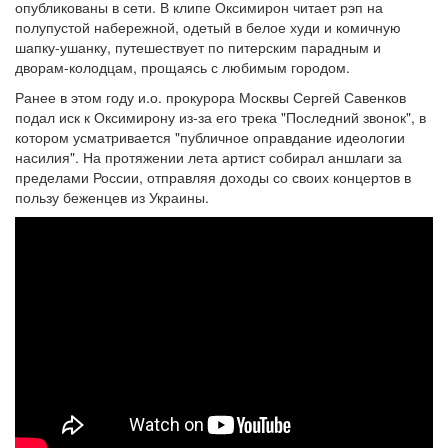
опубликованы в сети. В клипе Оксимирон читает рэп на
полупустой набережной, одетый в белое худи и комичную
шапку-ушанку, путешествует по питерским парадным и
дворам-колодцам, прощаясь с любимым городом.
Ранее в этом году и.о. прокурора Москвы Сергей Савенков
подал иск к Оксимирону из-за его трека "Последний звонок", в
котором усматривается "публичное оправдание идеологии
насилия". На протяжении лета артист собирал аншлаги за
пределами России, отправляя доходы со своих концертов в
пользу беженцев из Украины.