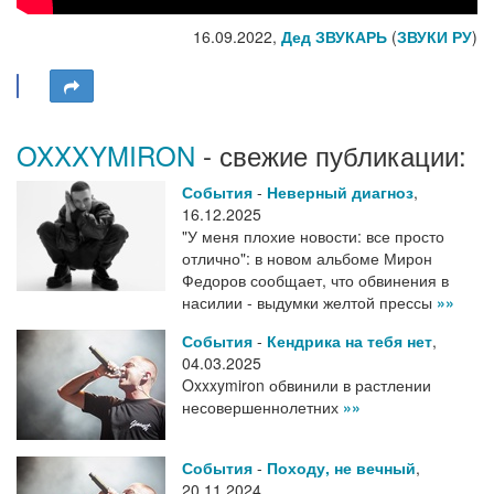
16.09.2022,
Дед ЗВУКАРЬ
(
ЗВУКИ РУ
)
OXXXYMIRON
- свежие публикации:
События
-
Неверный диагноз
,
16.12.2025
"У меня плохие новости: все просто
отлично": в новом альбоме Мирон
Федоров сообщает, что обвинения в
насилии - выдумки желтой прессы
»»
События
-
Кендрика на тебя нет
,
04.03.2025
Oxxxymiron обвинили в растлении
несовершеннолетних
»»
События
-
Походу, не вечный
,
20.11.2024