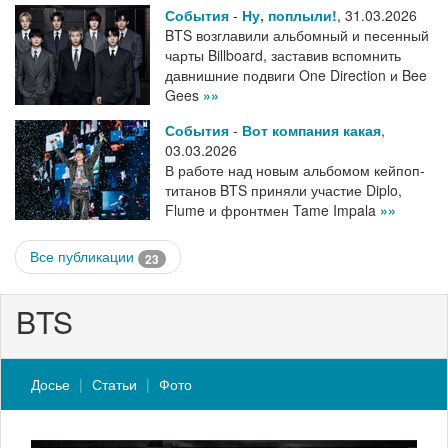
События
-
Ну, поплыли!
,
31.03.2026
BTS возглавили альбомный и песенный
чарты Billboard, заставив вспомнить
давнишние подвиги One Direction и Bee
Gees
»»
События
-
Вот компания какая
,
03.03.2026
В работе над новым альбомом кейпоп-
титанов BTS приняли участие Diplo,
Flume и фронтмен Tame Impala
»»
Все публикации
23
BTS
Досье
Статьи
Фото