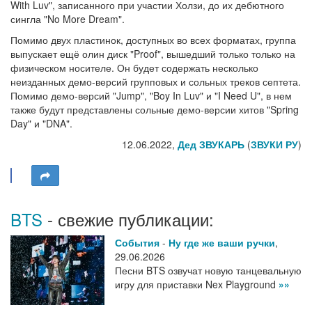
With Luv", записанного при участии Холзи, до их дебютного
сингла "No More Dream".
Помимо двух пластинок, доступных во всех форматах, группа
выпускает ещё олин диск "Proof", вышедший только только на
физическом носителе. Он будет содержать несколько
неизданных демо-версий групповых и сольных треков септета.
Помимо демо-версий "Jump", "Boy In Luv" и "I Need U", в нем
также будут представлены сольные демо-версии хитов "Spring
Day" и "DNA".
12.06.2022,
Дед ЗВУКАРЬ
(
ЗВУКИ РУ
)
BTS
- свежие публикации:
События
-
Ну где же ваши ручки
,
29.06.2026
Песни BTS озвучат новую танцевальную
игру для приставки Nex Playground
»»