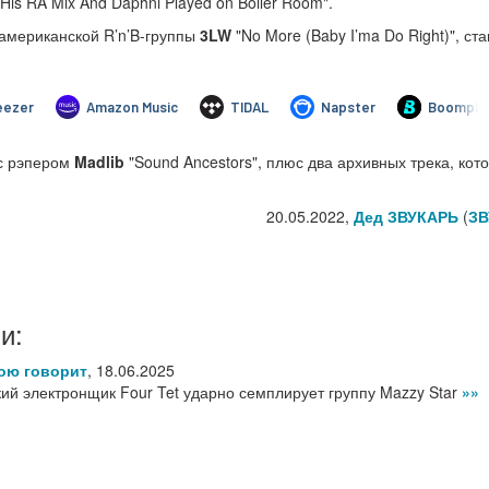
His RA Mix And Daphni Played on Boiler Room".
 американской R’n’B-группы
3LW
"No More (Baby I’ma Do Right)", ст
 с рэпером
Madlib
"Sound Ancestors", плюс два архивных трека, кот
20.05.2022,
Дед ЗВУКАРЬ
(
ЗВ
и:
дою говорит
,
18.06.2025
ий электронщик Four Tet ударно семплирует группу Mazzy Star
»»