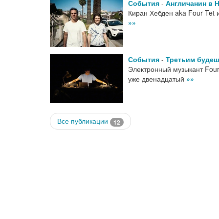
События
-
Англичанин в 
Киран Хебден aka Four Tet
»»
События
-
Третьим буде
Электронный музыкант Four 
уже двенадцатый
»»
Все публикации
12