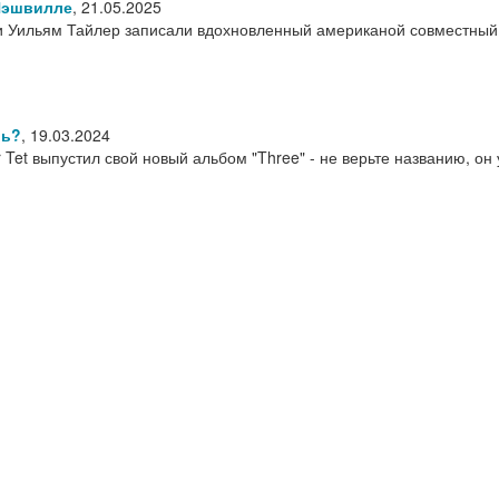
Нэшвилле
,
21.05.2025
 и Уильям Тайлер записали вдохновленный американой совместны
шь?
,
19.03.2024
Tet выпустил свой новый альбом "Three" - не верьте названию, он 