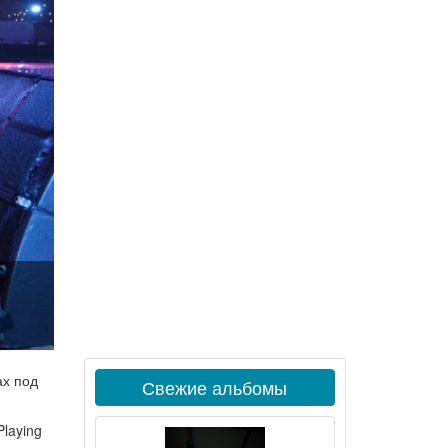
ах под
Свежие альбомы
Playing