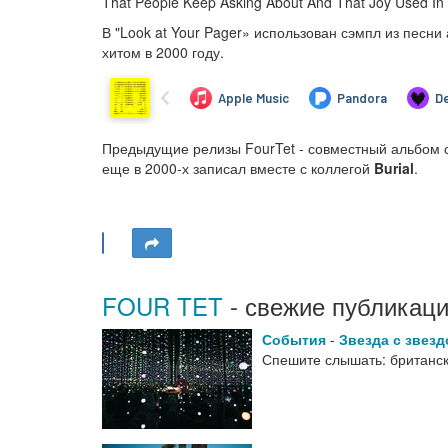
That People Keep Asking About And That Joy Used In 
В "Look at Your Pager» использован сэмпл из песни
хитом в 2000 году.
Предыдущие релизы FourTet - совместный альбом
еще в 2000-х записал вместе с коллегой
Burial
.
FOUR TET
- свежие публикаци
События
-
Звезда с звез
Спешите слышать: британск