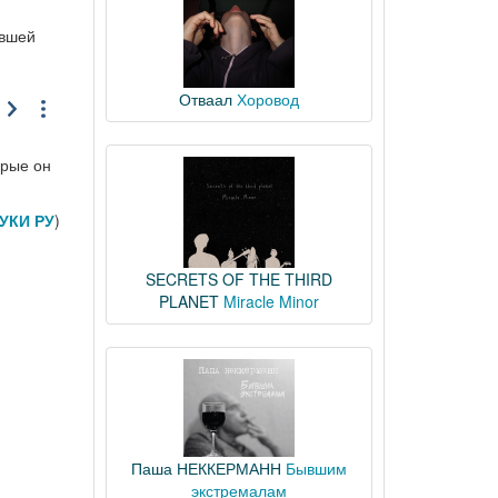
авшей
Отваал
Хоровод
орые он
УКИ РУ
)
SECRETS OF THE THIRD
PLANET
Miracle Minor
Паша НЕККЕРМАНН
Бывшим
экстремалам