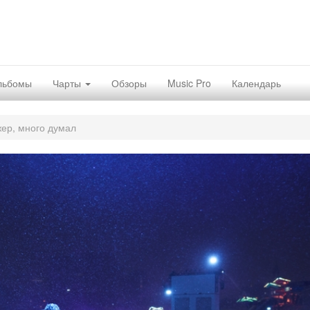
льбомы
Чарты
Обзоры
Music Pro
Календарь
ер, много думал