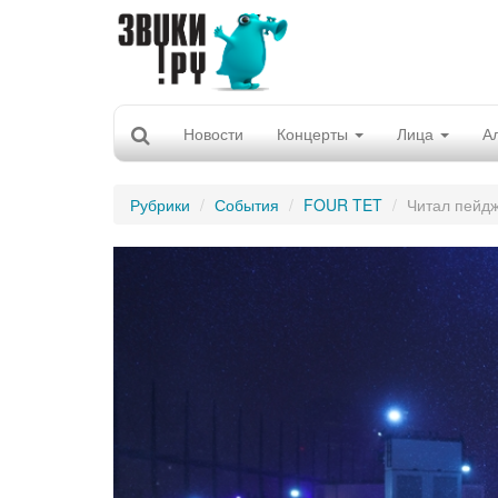
Новости
Концерты
Лица
А
Рубрики
События
FOUR TET
Читал пейдж