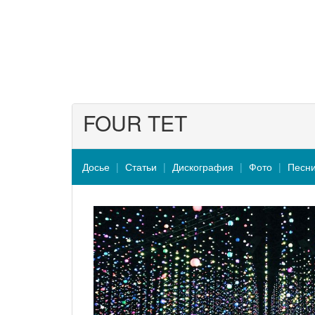
FOUR TET
Досье
Статьи
Дискография
Фото
Песн