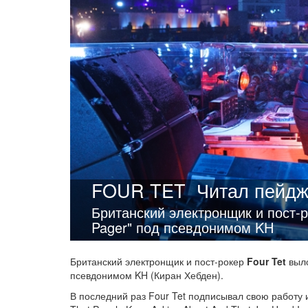
FOUR TET
Читал пейдж
Британский электронщик и пост-р
Pager" под псевдонимом KH
Британский электронщик и пост-рокер
Four Tet
выло
псевдонимом KH (Киран Хебден).
В последний раз Four Tet подписывал свою работу ин