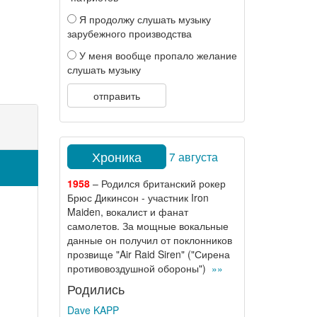
Я продолжу слушать музыку
зарубежного производства
У меня вообще пропало желание
слушать музыку
отправить
Хроника
7 августа
1958
– Родился британский рокер
Брюс Дикинсон - участник Iron
Maiden, вокалист и фанат
самолетов. За мощные вокальные
данные он получил от поклонников
прозвище "Air Raid Siren" ("Сирена
противовоздушной обороны")
»»
Родились
Dave KAPP