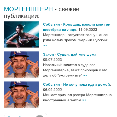
МОРГЕНШТЕРН
- свежие
публикации:
События
-
Кольщик, наколи мне три
шестёрки на лице
,
11.09.2023
Моргенштерн запускает волну шансон-
рэпа новым треком "Чёрный Русский"
»»
Закон
-
Судья, дай мне шума
,
05.07.2023
Навальный зачитал в суде рэп
Моргенштерна, текст приобщен к его
делу об "экстремизме"
»»
События
-
Не хочу пока идти домой
,
06.05.2022
Минюст признал рэпера Моргенштерна
иностранным агентом
»»