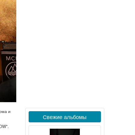
ома и
Свежие альбомы
OW".