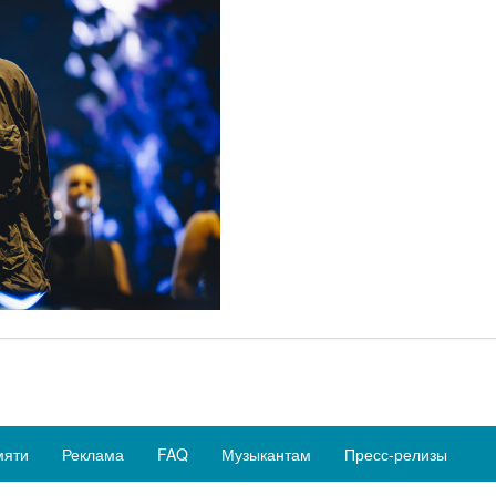
мяти
Реклама
FAQ
Музыкантам
Пресс-релизы