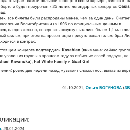
года отыграет самый большой концерт в своей карьере, заявив в тв
Неборте и будет приурочен к 25-летию легендарных концертов
Oasis
зад.
век, все билеты были распроданы менее, чем за один день. Считает
 населения Великобритании (в 1996 по официальным данным в
ек, следовательно, совершить покупку пытались более 1,1 млн чел
й фильм, при этом на презентации присутствовал только брат Ли
аходится в контрах.
едстоящем концерте подтвердили
Kasabian
(внимание: сейчас групп
л уволен из группы в прошлом году за избиение своей подруги, на
chael Kiwanuka
),
Fat White Family
и
Goat Girl
.
ении: ровно две недели назад музыкант сломал нос, выпав из верт
01.10.2021,
Ольга БОГУНОВА
(
ЗВ
бликации:
а
,
26.01.2024