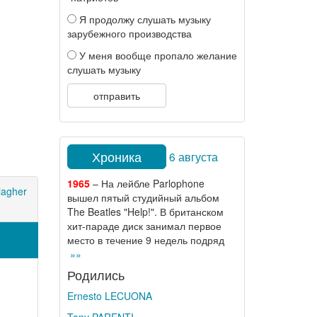
Я продолжу слушать музыку
зарубежного производства
У меня вообще пропало желание
слушать музыку
отправить
Хроника
6 августа
1965
– На лейбле Parlophone
lagher
вышел пятый студийный альбом
The Beatles "Help!". В британском
хит-параде диск занимал первое
место в течение 9 недель подряд
»»
Родились
Ernesto LECUONA