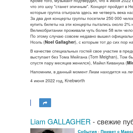
Кроме того, музыкант подтвердил, что 4 июня 2022 
что это шоу "станет эпичным". Концерт пройдет в 
которые группа отыграла здесь же четверть века на
За два дня концерты группы посетили 250 000 чело
купить билеты на эти концерты пытались около 2%
Великобритании проживали чуть более 58 млн челов
По этому случаю совсем недавно вышел официальны
Ноэль (
Noel Gallagher
), с которым тот до сих пор н
В качестве специальных гостей свое участие в пр
выступает без Тома Мейгана (Tom Meighan), Том бы
спустя пару месяцев женился), Майкл Киванука (
Mi
Напомним, в данный момент Лиам находится на леч
4 июня 2022 год, Knebworth
Liam GALLAGHER
- свежие пу
События
-
Привет с Марс