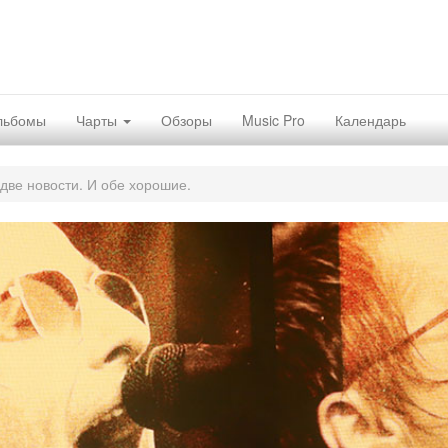
льбомы
Чарты
Обзоры
Music Pro
Календарь
две новости. И обе хорошие.