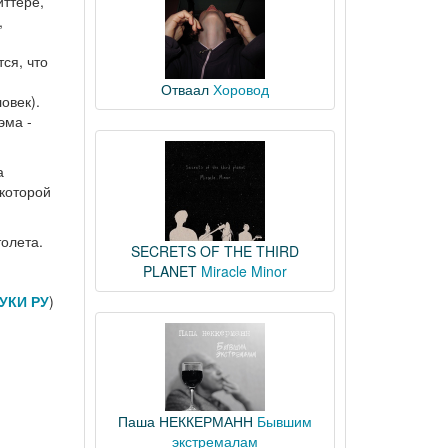
иттере,
,
ся, что
Отваал
Хоровод
овек).
эма -
а
 которой
олета.
SECRETS OF THE THIRD
PLANET
Miracle Minor
УКИ РУ
)
Паша НЕККЕРМАНН
Бывшим
экстремалам