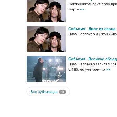
Поклонникам брит-попа при
марта
»»
События
-
Двое из ларца
Лиам Галлахер и Джон Сква
События
-
Великое объед
Лиам Галлахер записал сов
Oasis, но уже кое-что
»»
Все публикации
33