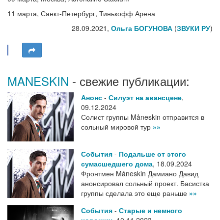
11 марта, Санкт-Петербург, Тинькофф Арена
28.09.2021,
Ольга БОГУНОВА
(
ЗВУКИ РУ
)
MANESKIN
- свежие публикации:
Анонс
-
Силуэт на авансцене
,
09.12.2024
Солист группы Måneskin отправится в
сольный мировой тур
»»
События
-
Подальше от этого
сумасшедшего дома
,
18.09.2024
Фронтмен Måneskin Дамиано Давид
анонсировал сольный проект. Басистка
группы сделала это еще раньше
»»
События
-
Старые и немного
хороших
,
10.11.2023