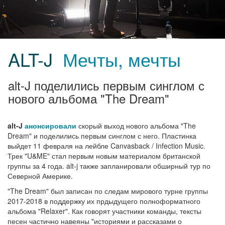
ALT-J
Мечты, мечты
alt-J поделились первым синглом с
нового альбома "The Dream"
alt-J
анонсировали
скорый выход нового альбома "The
Dream" и поделились первым синглом с него. Пластинка
выйдет 11 февраля на лейбле Canvasback / Infection Music.
Трек "U&ME" стал первым новым материалом британской
группы за 4 года. alt-j также запланировали обширный тур по
Северной Америке.
"The Dream" был записан по следам мирового турне группы
2017-2018 в поддержку их прдыдущего полноформатного
альбома "Relaxer". Как говорят участники команды, тексты
песен частично навеяны "историями и рассказами о