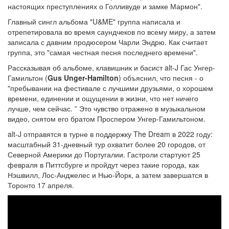
настоящих преступлениях о Голливуде и замке Мармон".
Главный сингл альбома "U&ME" группа написала и
отрепетировала во время саундчеков по всему миру, а затем
записала с давним продюсером Чарли Эндрю. Как считает
группа, это "самая честная песня последнего времени".
Рассказывая об альбоме, клавишник и басист alt-J Гас Унгер-
Гамильтон (
Gus Unger-Hamilton
) объяснил, что песня - о
"пребывании на фестивале с лучшими друзьями, о хорошем
времени, единении и ощущении в жизни, что нет ничего
лучше, чем сейчас. ” Это чувство отражено в музыкальном
видео, снятом его братом Проспером Унгер-Гамильтоном.
alt-J отправятся в турне в поддержку The Dream в 2022 году:
масштабный 31-дневный тур охватит более 20 городов, от
Северной Америки до Португалии. Гастроли стартуют 25
февраля в Питтсбурге и пройдут через такие города, как
Нэшвилл, Лос-Анджелес и Нью-Йорк, а затем завершатся в
Торонто 17 апреля.