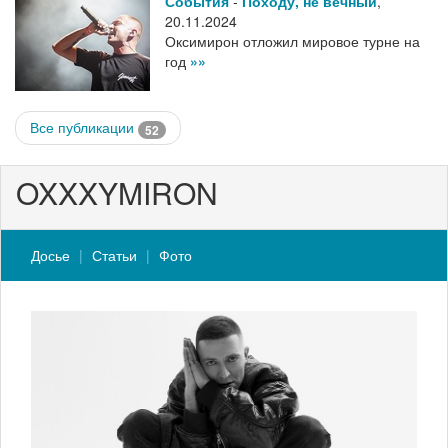
События
-
Походу, не вечный
,
20.11.2024
Оксимирон отложил мировое турне на
год
»»
Все публикации
52
OXXXYMIRON
Досье
Статьи
Фото