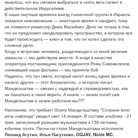
казалось, что мы сможем выбраться и снять весь сюжет в
действительном Иерусалиме.
В наши смутные времена въезд съемочной группы в Израиль
оказался невозможным — некоторое время я хандрил, пока
не появился режиссер Дима Масейкин. Дело не только в том,
что он предложил смоделировать пространство, в котором все
будет происходить — ключ в том, что он хотел сделать это
сложное дело.
Когда я встречаю человека, разделяющего со мной величие
замысла — мы действуем вместе. А когда в качестве
оператора-постановщика присоединился Рома Сивожелезов,
снимавший наши фильмы — мы приняли бой.
Надеюсь, что луч света, который несет конец одних времен и
начало других — этот Апокалипсис, о котором писал
Мандельштам — связан с надеждой и справедливостью, как
ни банально в такое верить. А иначе — зачем погиб сам
Мандельштам и зачем работали мы?!!"
Напомним, что трибьют Осипу Мандельштаму "Сохрани мою
речь навсегда" увидел свет 14 января. В составе альбома - 21
трек, записанный разными музыкантами к 130-летнему
юбилею поэта. Песни на стихи Мандельштама исполнили
Леонид Агутин, Илья Лагутенко, OQJAV, Noize MC,