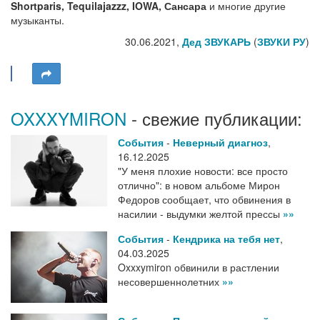
Shortparis, Tequilajazzz, IOWA, Сансара
и многие другие
музыканты.
30.06.2021,
Дед ЗВУКАРЬ
(
ЗВУКИ РУ
)
OXXXYMIRON
- свежие публикации:
События
-
Неверный диагноз
,
16.12.2025
"У меня плохие новости: все просто
отлично": в новом альбоме Мирон
Федоров сообщает, что обвинения в
насилии - выдумки желтой прессы
»»
События
-
Кендрика на тебя нет
,
04.03.2025
Oxxxymiron обвинили в растлении
несовершеннолетних
»»