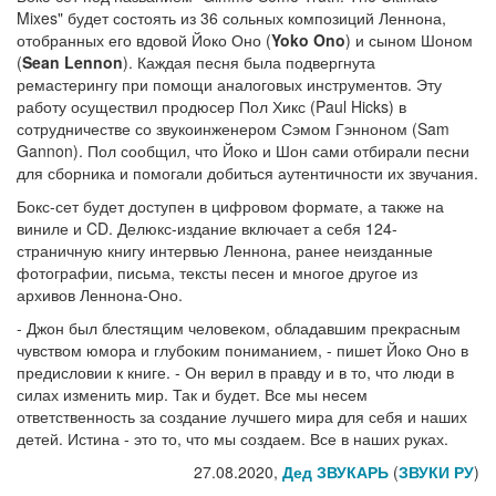
Mixes" будет состоять из 36 сольных композиций Леннона,
отобранных его вдовой Йоко Оно (
Yoko Ono
) и сыном Шоном
(
Sean Lennon
). Каждая песня была подвергнута
ремастерингу при помощи аналоговых инструментов. Эту
работу осуществил продюсер Пол Хикс (Paul Hicks) в
сотрудничестве со звукоинженером Сэмом Гэнноном (Sam
Gannon). Пол сообщил, что Йоко и Шон сами отбирали песни
для сборника и помогали добиться аутентичности их звучания.
Бокс-сет будет доступен в цифровом формате, а также на
виниле и CD. Делюкс-издание включает а себя 124-
страничную книгу интервью Леннона, ранее неизданные
фотографии, письма, тексты песен и многое другое из
архивов Леннона-Оно.
- Джон был блестящим человеком, обладавшим прекрасным
чувством юмора и глубоким пониманием, - пишет Йоко Оно в
предисловии к книге. - Он верил в правду и в то, что люди в
силах изменить мир. Так и будет. Все мы несем
ответственность за создание лучшего мира для себя и наших
детей. Истина - это то, что мы создаем. Все в наших руках.
27.08.2020,
Дед ЗВУКАРЬ
(
ЗВУКИ РУ
)