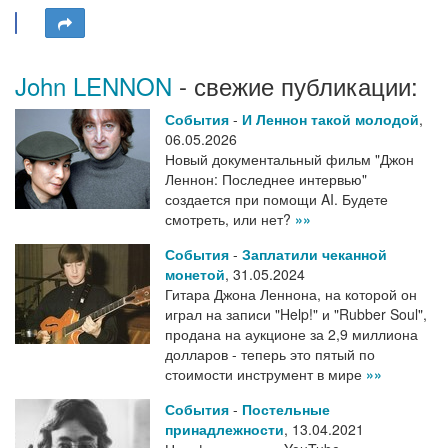
John LENNON
- свежие публикации:
События
-
И Леннон такой молодой
,
06.05.2026
Новый документальный фильм "Джон
Леннон: Последнее интервью"
создается при помощи AI. Будете
смотреть, или нет?
»»
События
-
Заплатили чеканной
монетой
,
31.05.2024
Гитара Джона Леннона, на которой он
играл на записи "Help!" и "Rubber Soul",
продана на аукционе за 2,9 миллиона
долларов - теперь это пятый по
стоимости инструмент в мире
»»
События
-
Постельные
принадлежности
,
13.04.2021