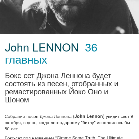
John LENNON
36
главных
Бокс-сет Джона Леннона будет
состоять из песен, отобранных и
ремастированных Йоко Оно и
Шоном
Собрание песен Джона Леннона (
John Lennon
) увидит свет 9
октября, в день, когда легендарному "битлу" исполнилось бы
80 лет.
Бокс-сет под названием "Gimme Some Truth. The Ultimate