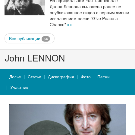
На официальном YouTube-канале
Джона Леннона выложено ранее не
опубликованное видео с первым живым
исполнением песни "Give Peace a
Chance"
»»
Все публикации
64
John LENNON
Досье
Статьи
Дискография
Фото
Песни
Участник