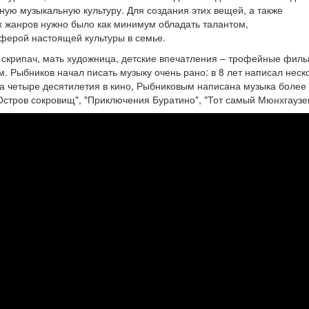
ую музыкальную культуру. Для создания этих вещей, а также
 жанров нужно было как минимум обладать талантом,
ферой настоящей культуры в семье.
– скрипач, мать художница, детские впечатления – трофейные филь
 Рыбников начал писать музыку очень рано: в 8 лет написал неск
 За четыре десятилетия в кино, Рыбниковым написана музыка более 
стров сокровищ", "Приключения Буратино", "Тот самый Мюнхгаузе