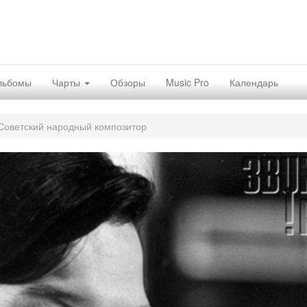
льбомы
Чарты
Обзоры
Music Pro
Календарь
Советский народный композитор