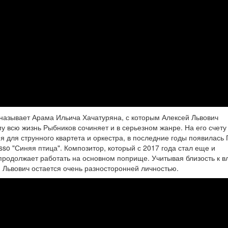
 называет Арама Ильича Хачатуряна, с которым Алексей Львович
у всю жизнь Рыбников сочиняет и в серьезном жанре. На его счету
 для струнного квартета и оркестра, в последние годы появилась 
o "Синяя птица". Композитор, который с 2017 года стал еще и
родолжает работать на основном поприще. Учитывая близость к в
 Львович остается очень разносторонней личностью.