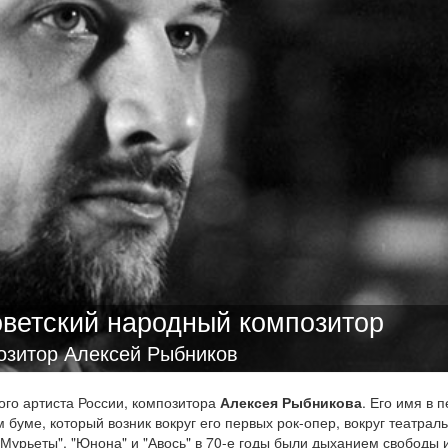
ветский народный композитор
озитор Алексей Рыбников
го артиста России, композитора
Алексея Рыбникова
. Его имя в 
буме, который возник вокруг его первых рок-опер, вокруг театрал
 Мурьеты", "Юнона" и "Авось" в 70-е годы были дыханием свободы и