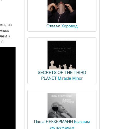
мы, из
Отваал
Хоровод
олько
чем к
н".
SECRETS OF THE THIRD
PLANET
Miracle Minor
Паша НЕККЕРМАНН
Бывшим
экстремалам