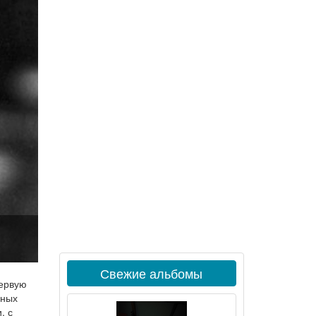
Свежие альбомы
первую
ьных
, с