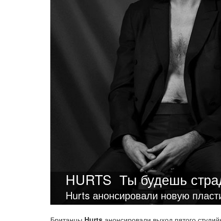
HURTS
Ты будешь стра
Hurts анонсировали новую пласт
Британцы
Hurts
анонсировали выход пятого студийн