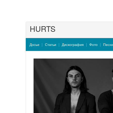
HURTS
Досье
Статьи
Дискография
Фото
Песн