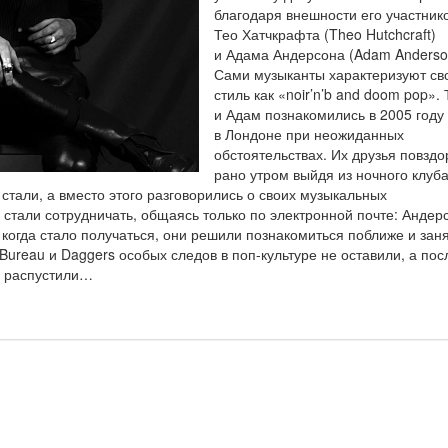
благодаря внешности его участник
Тео Хатчкрафта (Theo Hutchcraft)
и Адама Андерсона (Adam Anderso
Сами музыканты характеризуют св
стиль как «noir’n’b and doom pop». 
и Адам познакомились в 2005 году
в Лондоне при неожиданных
обстоятельствах. Их друзья повздо
рано утром выйдя из ночного клуба
стали, а вместо этого разговорились о своих музыкальных
стали сотрудничать, общаясь только по электронной почте: Андер
о когда стало получаться, они решили познакомиться поближе и зан
ureau и Daggers особых следов в поп-культуре не оставили, а пос
у распустили…