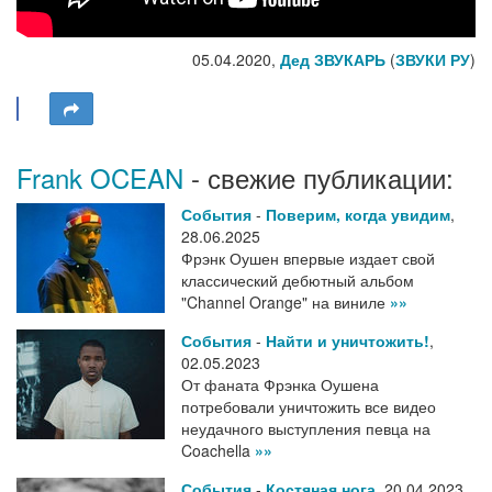
05.04.2020,
Дед ЗВУКАРЬ
(
ЗВУКИ РУ
)
Frank OCEAN
- свежие публикации:
События
-
Поверим, когда увидим
,
28.06.2025
Фрэнк Оушен впервые издает свой
классический дебютный альбом
"Channel Orange" на виниле
»»
События
-
Найти и уничтожить!
,
02.05.2023
От фаната Фрэнка Оушена
потребовали уничтожить все видео
неудачного выступления певца на
Coachella
»»
События
-
Костяная нога
,
20.04.2023