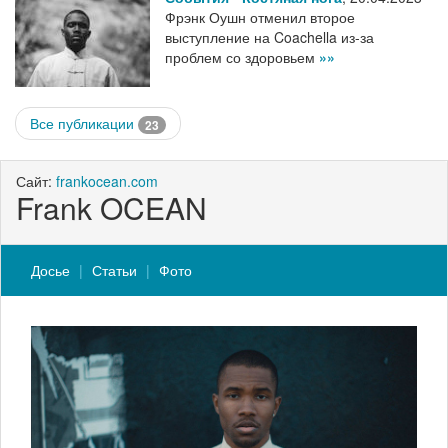
Фрэнк Оушн отменил второе
выступление на Coachella из-за
проблем со здоровьем
»»
Все публикации
23
Сайт:
frankocean.com
Frank OCEAN
Досье
Статьи
Фото