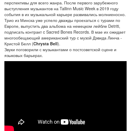
перспективы для всего жанра. После первого зарубежного
выступления музыкантов на Tallinn Music Week в 2019 году
события в их музыкальной карьере развивались молниеносно.
Трио из Минска уже успело дважды проехаться с турами по
Европе, выпустить два альбома на немецком лейбле Detriti,
подписать контракт c Sacred Bones Records. В мае их ожидает
многообещающий американский тур с музой Дэвида Линча -
Кристой Белл (
Chrysta Bell
).
Звуки поговорили с музыкантами о постсоветской сцене и
языковых барьерах.