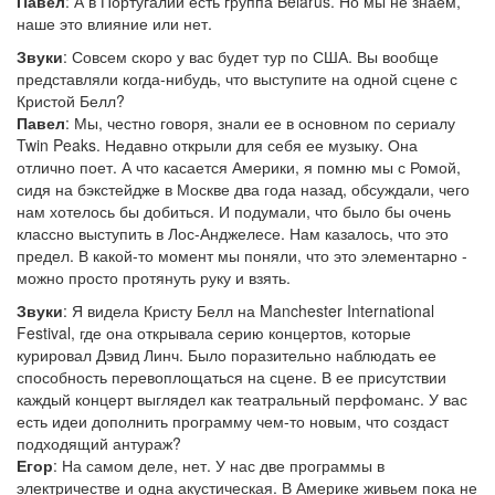
Павел
: А в Португалии есть группа Belarus. Но мы не знаем,
наше это влияние или нет.
Звуки
: Совсем скоро у вас будет тур по США. Вы вообще
представляли когда-нибудь, что выступите на одной сцене с
Кристой Белл?
Павел
: Мы, честно говоря, знали ее в основном по сериалу
Twin Peaks. Недавно открыли для себя ее музыку. Она
отлично поет. А что касается Америки, я помню мы с Ромой,
сидя на бэкстейдже в Москве два года назад, обсуждали, чего
нам хотелось бы добиться. И подумали, что было бы очень
классно выступить в Лос-Анджелесе. Нам казалось, что это
предел. В какой-то момент мы поняли, что это элементарно -
можно просто протянуть руку и взять.
Звуки
: Я видела Кристу Белл на Manchester International
Festival, где она открывала серию концертов, которые
курировал Дэвид Линч. Было поразительно наблюдать ее
способность перевоплощаться на сцене. В ее присутствии
каждый концерт выглядел как театральный перфоманс. У вас
есть идеи дополнить программу чем-то новым, что создаст
подходящий антураж?
Егор
: На самом деле, нет. У нас две программы в
электричестве и одна акустическая. В Америке живьем пока не