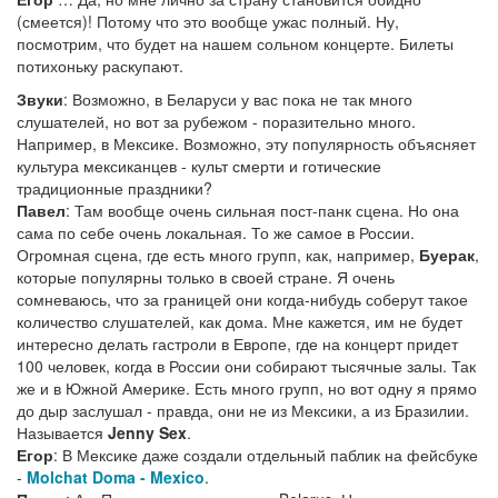
(смеется)! Потому что это вообще ужас полный. Ну,
посмотрим, что будет на нашем сольном концерте. Билеты
потихоньку раскупают.
Звуки
: Возможно, в Беларуси у вас пока не так много
слушателей, но вот за рубежом - поразительно много.
Например, в Мексике. Возможно, эту популярность объясняет
культура мексиканцев - культ смерти и готические
традиционные праздники?
Павел
: Там вообще очень сильная пост-панк сцена. Но она
сама по себе очень локальная. То же самое в России.
Огромная сцена, где есть много групп, как, например,
Буерак
,
которые популярны только в своей стране. Я очень
сомневаюсь, что за границей они когда-нибудь соберут такое
количество слушателей, как дома. Мне кажется, им не будет
интересно делать гастроли в Европе, где на концерт придет
100 человек, когда в России они собирают тысячные залы. Так
же и в Южной Америке. Есть много групп, но вот одну я прямо
до дыр заслушал - правда, они не из Мексики, а из Бразилии.
Называется
Jenny Sex
.
Егор
: В Мексике даже создали отдельный паблик на фейсбуке
-
Molchat Doma - Mexico
.