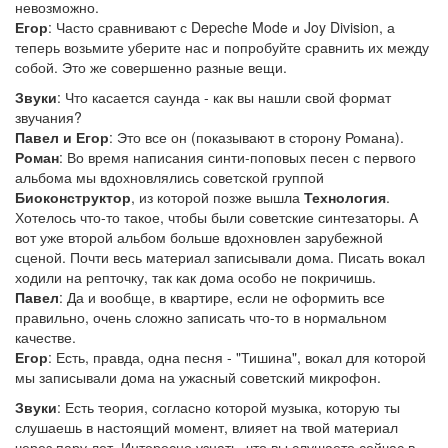
невозможно.
Егор
: Часто сравнивают с Depeche Mode и Joy Division, а
теперь возьмите уберите нас и попробуйте сравнить их между
собой. Это же совершенно разные вещи.
Звуки
: Что касается саунда - как вы нашли свой формат
звучания?
Павел и Егор
: Это все он (показывают в сторону Романа).
Роман
: Во время написания синти-поповых песен с первого
альбома мы вдохновлялись советской группой
Биоконструктор
, из которой позже вышла
Технология
.
Хотелось что-то такое, чтобы были советские синтезаторы. А
вот уже второй альбом больше вдохновлен зарубежной
сценой. Почти весь материал записывали дома. Писать вокал
ходили на репточку, так как дома особо не покричишь.
Павел
: Да и вообще, в квартире, если не оформить все
правильно, очень сложно записать что-то в нормальном
качестве.
Егор
: Есть, правда, одна песня - "Тишина", вокал для которой
мы записывали дома на ужасный советский микрофон.
Звуки
: Есть теория, согласно которой музыка, которую ты
слушаешь в настоящий момент, влияет на твой материал
через пару лет. Интересно узнать, что вы слушаете сейчас в