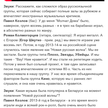
Звуки
: Расскажите, как сложился образ русскоязычной
группы, которая сейчас собирает полные залы за рубежом и
впечатляет иностранных музыкальных критиков.
Павел Козлов
(бас): У до меня "Молчат Дома" было,
наверное, групп восемь разных - я в трех на барабанах играл,
в абсолютно разных по жанру.
Роман Колмогорцев
(гитара, синтезатор): Я играл металл. А
с Егором (
Егор Шкутко
- прим. ред.) мы вместе играем уже
восемь лет. Потом, в году 2013-14-м на российской сцене
случилось такое явление как "Новая русская волна". Мы ее
застали. Были группы типа
Плохо, Звезды, Убийцы
. И мы
такие - "Вау! Нам нравится". И мы стали на репетиции ходить.
Потом у меня был сольный проект, я там один записывал
песни под впечатлением от эстетики 80-х. Часть из них
перекочевала в нашу группу. У нас все время объединяющим
фактором была группа
Кино
, которую мы с ранних лет
слушали, и она нам очень нравилась и нравится.
Звуки
: Какая музыка была популярна в Беларуси на момент
появления "Новой русской волны"?
Павел Козлов
: 2013-й год в Беларуси - в это время много
играли инди и всякий рок-н-ролл, было очень много было