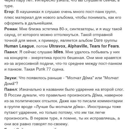
туре.
Егор
: В наушниках я слушаю очень много пост-панк групп,
плюс материал для нового альбома, чтобы понимать, как его
оформить в дальнейшем.
Роман
: Мне близка эстетика 80-х, синтезаторы, и я ищу такой
саунд, от которого можно оттолкнуться. Такой отправной
точной для меня, к примеру, является альбом Dare группы
Human League
, потом
Ultravox, Alphaville, Tears for Fears
.
Павел
: Я сейчас слушаю
Idles
. Мне удалось побывать у них
на концерте - энергетика просто бешеная. Они мне нравятся
из-за агрессивной подачи, что-то среднее между пост-панком
и панком. Такая Punk 77 сцена.
Звуки
: Что появилось раньше - "Молчат Дóма" или "Молчат
Домá"?
Павел
: Изначально в названии было ударение на второй слог.
В России думали, что правильно произносить Дóма, наверное
из-за политических отсылок. Даже как-то писали комментарии
в группе вроде «Лучше бы молчали дóма». Иностранцы тоже
путают ударение, но только потому, что им так легче
произносить. В первом туре, я помню, ты их исправляешь, а
они все равно говорят по-своему.