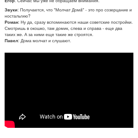
Егор
: Сейчас мы уже не обращаем внимания.
Звуки
: Получается, что "Молчат Домá" - это про созерцание и
ностальгию?
Роман
: Ну да, сразу вспоминаются наши советские постройки.
Смотришь в окошко, там домик, слева и справа - еще два
таких же. А за ними еще такие же строятся.
Павел
: Дома молчат и слушают.