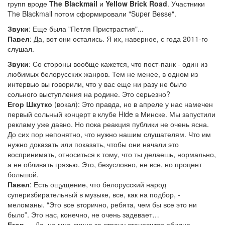
групп вроде
The Blackmail
и
Yellow Brick Road
. Участники
The Blackmail потом сформировали "Super Besse".
Звуки
: Еще была "Петля Пристрастия"...
Павел
: Да, вот они остались. Я их, наверное, с года 2011-го
слушал.
Звуки
: Со стороны вообще кажется, что пост-панк - один из
любимых белорусских жанров. Тем не менее, в одном из
интервью вы говорили, что у вас еще ни разу не было
сольного выступления на родине. Это серьезно?
Егор Шкутко
(вокал): Это правда, но в апреле у нас намечен
первый сольный концерт в клубе Hide в Минске. Мы запустили
рекламу уже давно. Но пока реакция публики не очень ясна.
До сих пор непонятно, что нужно нашим слушателям. Что им
нужно доказать или показать, чтобы они начали это
воспринимать, относиться к тому, что ты делаешь, нормально,
а не обливать грязью. Это, безусловно, не все, но процент
большой.
Павел
: Есть ощущение, что белорусский народ
суперизбирательный в музыке, все, как на подбор, -
меломаны. “Это все вторично, ребята, чем бы все это ни
было”. Это нас, конечно, не очень задевает…
Егор
… Да, но мне лично за страну становится обидно