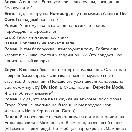
Звуки
: А есть ли в Беларуси пост-панк группы, поющие на
белорусском?
Егор
: : Да, есть группа
Nürnberg
, но у них музыка ближе к
The
Cure
. Балладный пост-панк.
Роман
: У них музыка, в которой нет каких-то резких
переходов, не агрессивная.
Егор
: Такой легенький пост-панк.
Павел
: Поплавать на волнах в зале.
Роман
: И там белорусский язык звучит в тему. Ребята еще
играют в вышиванках таких традиционных. Это придает шоу
национальный колорит.
Звуки
: В вашем образе есть интертекстуальность. Слушатели
в европейских странах считывают разные музыкальные
отсылки. В Германии и Польше это уже наверняка набившие
вам оскомину
Joy Division
. В Скандинавии -
Depeche Mode
.
Что вы об этом думаете?
Роман
: Ну да, это все из-за саунда на альбоме, плюс образ
Егора. Хотя изначально не было никаких предпосылок
косплеить Йена Кертиса (
Ian Curtis
).
Павел
: Я в последнее время столкнулся с комментарием, где
Егора сравнили с Мамоновым. Возможно, из-за новой песни
(«Звезды» - прим. ред.). Но вообще спародировать Мамонова