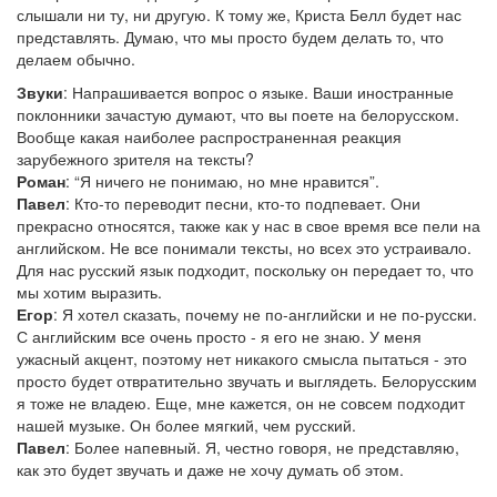
слышали ни ту, ни другую. К тому же, Криста Белл будет нас
представлять. Думаю, что мы просто будем делать то, что
делаем обычно.
Звуки
: Напрашивается вопрос о языке. Ваши иностранные
поклонники зачастую думают, что вы поете на белорусском.
Вообще какая наиболее распространенная реакция
зарубежного зрителя на тексты?
Роман
: “Я ничего не понимаю, но мне нравится”.
Павел
: Кто-то переводит песни, кто-то подпевает. Они
прекрасно относятся, также как у нас в свое время все пели на
английском. Не все понимали тексты, но всех это устраивало.
Для нас русский язык подходит, поскольку он передает то, что
мы хотим выразить.
Егор
: Я хотел сказать, почему не по-английски и не по-русски.
С английским все очень просто - я его не знаю. У меня
ужасный акцент, поэтому нет никакого смысла пытаться - это
просто будет отвратительно звучать и выглядеть. Белорусским
я тоже не владею. Еще, мне кажется, он не совсем подходит
нашей музыке. Он более мягкий, чем русский.
Павел
: Более напевный. Я, честно говоря, не представляю,
как это будет звучать и даже не хочу думать об этом.