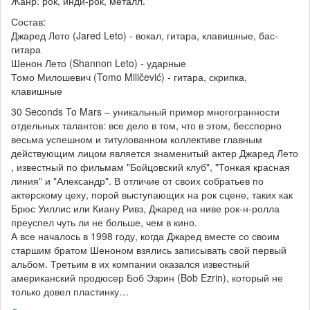
Жанр: рок, инди-рок, металл.
Состав:
Джаред Лето (Jared Leto) - вокал, гитара, клавишные, бас-
гитара
Шенон Лето (Shannon Leto) - ударные
Томо Милошевич (Tomo Miličević) - гитара, скрипка,
клавишные
30 Seconds To Mars – уникальный пример многогранности
отдельных талантов: все дело в том, что в этом, бесспорно
весьма успешном и титулованном коллективе главным
действующим лицом является знаменитый актер Джаред Лето
, известный по фильмам "Бойцовский клуб", "Тонкая красная
линия" и "Александр". В отличие от своих собратьев по
актерскому цеху, порой выступающих на рок сцене, таких как
Брюс Уиллис или Киану Ривз, Джаред на ниве рок-н-ролла
преуспел чуть ли не больше, чем в кино.
А все началось в 1998 году, когда Джаред вместе со своим
старшим братом Шеноном взялись записывать свой первый
альбом. Третьим в их компании оказался известный
американский продюсер Боб Эзрин (Bob Ezrin), который не
только довел пластинку…