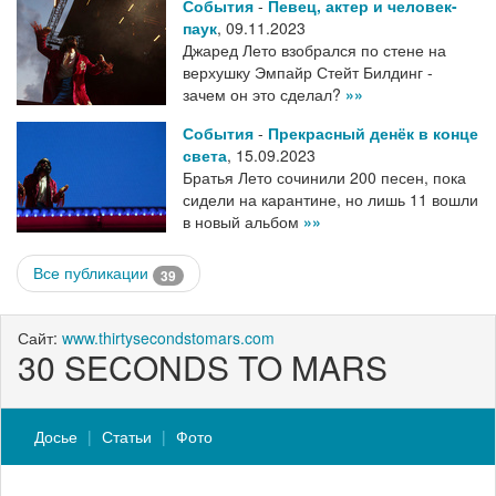
События
-
Певец, актер и человек-
паук
,
09.11.2023
Джаред Лето взобрался по стене на
верхушку Эмпайр Стейт Билдинг -
зачем он это сделал?
»»
События
-
Прекрасный денёк в конце
света
,
15.09.2023
Братья Лето сочинили 200 песен, пока
сидели на карантине, но лишь 11 вошли
в новый альбом
»»
Все публикации
39
Сайт:
www.thirtysecondstomars.com
30 SECONDS TO MARS
Досье
Статьи
Фото