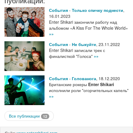
публикации:
События
-
Только спичку поднести
,
16.01.2023
Enter Shikari закончили работу над
альбомом «A Kiss For The Whole World»
»»
События
-
Не быкуйте
,
23.11.2022
Enter Shikari записали трек с
финалисткой "Голоса"
»»
События
-
Голованога
,
18.12.2020
Британские рокеры
Enter Shikari
исполнили роли "огорчительных капель"
»»
Все публикации
12