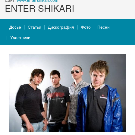
Сайт:
www.entershikari.com
ENTER SHIKARI
Досье
Статьи
Дискография
Фото
Песни
Участники