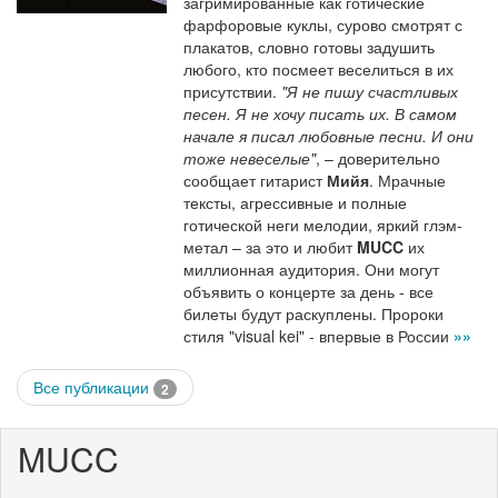
загримированные как готические
фарфоровые куклы, сурово смотрят с
плакатов, словно готовы задушить
любого, кто посмеет веселиться в их
присутствии.
"Я не пишу счастливых
песен. Я не хочу писать их. В самом
начале я писал любовные песни. И они
тоже невеселые"
, – доверительно
сообщает гитарист
Мийя
. Мрачные
тексты, агрессивные и полные
готической неги мелодии, яркий глэм-
метал – за это и любит
MUCC
их
миллионная аудитория. Они могут
объявить о концерте за день - все
билеты будут раскуплены. Пророки
стиля "visual kei" - впервые в России
»»
Все публикации
2
MUCC