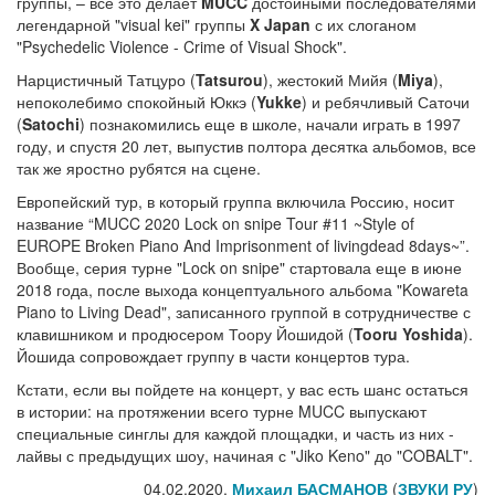
группы, – все это делает
MUCC
достойными последователями
легендарной "visual kei" группы
X Japan
с их слоганом
"Psychedelic Violence - Crime of Visual Shock".
Нарцистичный Татцуро (
Tatsurou
), жестокий Мийя (
Miya
),
непоколебимо спокойный Юккэ (
Yukke
) и ребячливый Саточи
(
Satochi
) познакомились еще в школе, начали играть в 1997
году, и спустя 20 лет, выпустив полтора десятка альбомов, все
так же яростно рубятся на сцене.
Европейский тур, в который группа включила Россию, носит
название “MUCC 2020 Lock on snipe Tour #11 ~Style of
EUROPE Broken Piano And Imprisonment of livingdead 8days~”.
Вообще, серия турне "Lock on snipe" стартовала еще в июне
2018 года, после выхода концептуального альбома "Kowareta
Piano to Living Dead", записанного группой в сотрудничестве с
клавишником и продюсером Тоору Йошидой (
Tooru Yoshida
).
Йошида сопровождает группу в части концертов тура.
Кстати, если вы пойдете на концерт, у вас есть шанс остаться
в истории: на протяжении всего турне MUCC выпускают
специальные синглы для каждой площадки, и часть из них -
лайвы с предыдущих шоу, начиная с "Jiko Keno" до "COBALT".
04.02.2020,
Михаил БАСМАНОВ
(
ЗВУКИ РУ
)