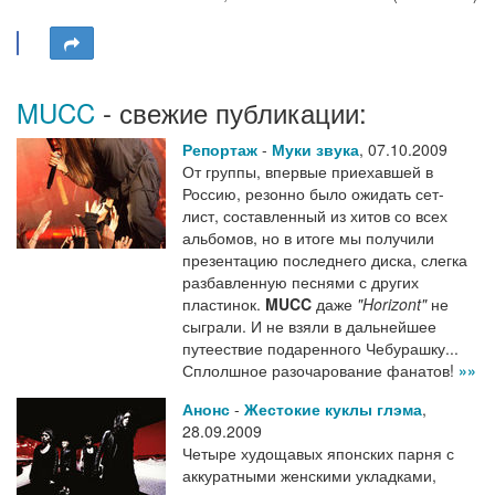
MUCC
- свежие публикации:
Репортаж
-
Муки звука
,
07.10.2009
От группы, впервые приехавшей в
Россию, резонно было ожидать сет-
лист, составленный из хитов со всех
альбомов, но в итоге мы получили
презентацию последнего диска, слегка
разбавленную песнями с других
пластинок.
MUCC
даже
"Horizont"
не
сыграли. И не взяли в дальнейшее
путеествие подаренного Чебурашку...
Сплолшное разочарование фанатов!
»»
Анонс
-
Жестокие куклы глэма
,
28.09.2009
Четыре худощавых японских парня с
аккуратными женскими укладками,