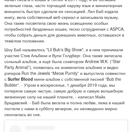
зеленые глаза, часто торчащий наружу язык и миниатюрная
внешность быстро сделали ее сенсацией. Лил Баб издала
книгу, вела собственный веб-сериал и записывала музыку.
Она также посвятила свою жизнь освещению особых
потребностей бездомных кошек, тесно сотрудничая с ASPCA,
чтобы собрать деньги для домашних животных, оставшихся в
тяжёлом положении.
Шоу Баб называлось "Lil Bub’s Big Show", и в нем принимали
участие Стив Альбини и Вупи Голдберг. Она также записала
сольный альбом, а ещё была соавтором Andrew W.K. (“Star
Party Animal”), появилась на знаменитом альбоме и видео
рэперов Run the Jewels “Meow Purrdy” и выпустила совместно
с
Surfer Blood
мини-альбом с собственной песней “Bub the
Builder”. - Утром в воскресенье, 1 декабря 2019 года, мы
потеряли самую чистую, самую добрую и самую волшебную
жизненную силу на нашей планете, - написал Майк
Бридавский. - Баб была весела и полна любви, лежа в нашей
постели с нами в субботу вечером, но неожиданно мирно
скончалась во сне.