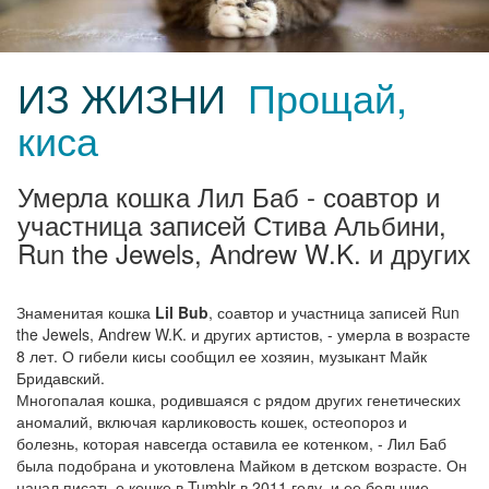
ИЗ ЖИЗНИ
Прощай,
киса
Умерла кошка Лил Баб - соавтор и
участница записей Стива Альбини,
Run the Jewels, Andrew W.K. и других
Знаменитая кошка
Lil Bub
, соавтор и участница записей Run
the Jewels, Andrew W.K. и других артистов, - умерла в возрасте
8 лет. О гибели кисы сообщил ее хозяин, музыкант Майк
Бридавский.
Многопалая кошка, родившаяся с рядом других генетических
аномалий, включая карликовость кошек, остеопороз и
болезнь, которая навсегда оставила ее котенком, - Лил Баб
была подобрана и укотовлена Майком в детском возрасте. Он
начал писать о кошке в Tumblr в 2011 году, и ее большие