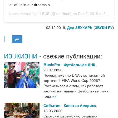
all of us in our dreams o
A post shared by
Lil BUB
(@iamlilbub) on
Dec 2, 2019 at 9:25am PST
02.12.2019,
Дед ЗВУКАРЬ
(
ЗВУКИ РУ
)
ИЗ ЖИЗНИ
- свежие публикации:
MusicPro
-
Футбольная ДНК
,
28.07.2026
Почему именно DNA стал визитной
карточкой FIFA World Cup-2026? -
Рассказываем о том, как работает
кастинг на главный футбольный гимн
года
»»
События
-
Капитан Америка
,
18.06.2026
Смотрим церемонию открытия