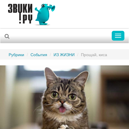
Toggl
naviga
Рубрики
События
ИЗ ЖИЗНИ
Прощай, киса