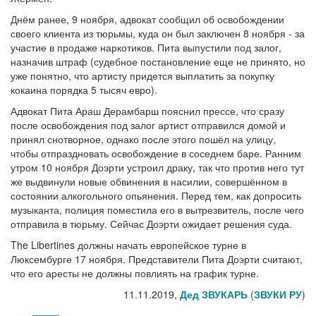
Днём ранее, 9 ноября, адвокат сообщил об освобождении
своего клиента из тюрьмы, куда он был заключен 8 ноября - за
участие в продаже наркотиков. Пита выпустили под залог,
назначив штраф (судебное постановление еще не принято, но
уже понятно, что артисту придется выплатить за покупку
кокаина порядка 5 тысяч евро).
Адвокат Пита Араш Дерамбарш пояснил прессе, что сразу
после освобождения под залог артист отправился домой и
принял снотворное, однако после этого пошёл на улицу,
чтобы отпраздновать освобождение в соседнем баре. Ранним
утром 10 ноября Доэрти устроил драку, так что против него тут
же выдвинули новые обвинения в насилии, совершённом в
состоянии алкогольного опьянения. Перед тем, как допросить
музыканта, полиция поместила его в вытрезвитель, после чего
отправила в тюрьму. Сейчас Доэрти ожидает решения суда.
The Libertines должны начать европейское турне в
Люксембурге 17 ноября. Представители Пита Доэрти считают,
что его аресты не должны повлиять на график турне.
11.11.2019,
Дед ЗВУКАРЬ
(
ЗВУКИ РУ
)