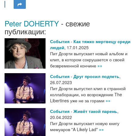
Peter DOHERTY
- свежие
публикации:
События
-
Как тяжко мертвецу среди
людей
,
17.01.2025
Пит Доэрти выпускает новый альбом и
клип, в котором сокрушается о своей
безвременной кончине
»»
События
-
Друг просил подпеть
,
26.07.2023
Пит Доэрти выпустил клип в странной
коллаборации, но возрождение The
Libertines уже не за горами
»»
События
-
Живёт такой парень
,
20.04.2022
Пит Доэрти выпускает новую книгу
мемуаров "A Likely Lad"
»»