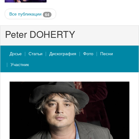
Все публикации
64
Peter DOHERTY
Досье
Статьи
Дискография
Фото
Песни
Участник