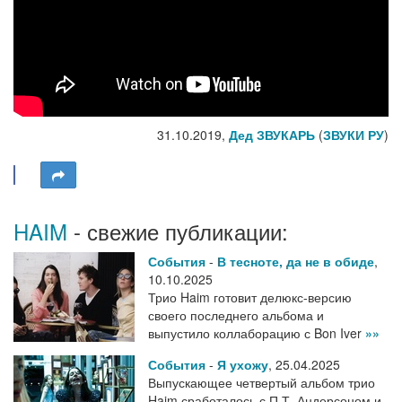
31.10.2019,
Дед ЗВУКАРЬ
(
ЗВУКИ РУ
)
HAIM
- свежие публикации:
События
-
В тесноте, да не в обиде
,
10.10.2025
Трио Haim готовит делюкс-версию
своего последнего альбома и
выпустило коллаборацию с Bon Iver
»»
События
-
Я ухожу
,
25.04.2025
Выпускающее четвертый альбом трио
Haim сработалось с П.Т. Андерсоном и