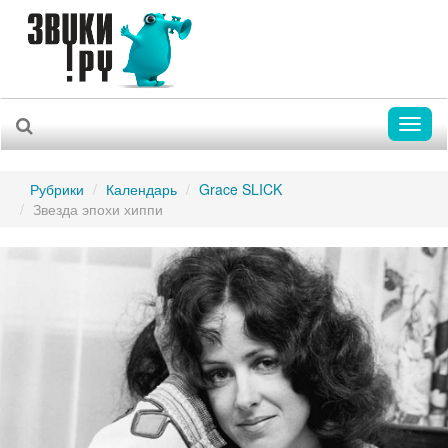
Toggl
naviga
Рубрики
Календарь
Grace SLICK
Звезда эпохи хиппи