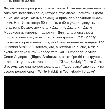
исполняется 80 лет.
Да, такова история рока. Время бежит. Поклонники уже начали
забывать историю Грейс, которая стремилась бежать из дома
в нью-йоркскую жизнь с помощью привилегированной школы
Финч. Нью-Йорк конца 50-х, начала 60-х ударил девушку не
по-детски. Ее друзьями стали Дженнис Джоплин, Джим
Моррисон и, конечно, наркотики. Для начала она стала
подрабатывать моделью. Ее первая группа Great Society
появилась в результате того, что Грейс попала на концерт The
Jefferson Airplane и поняла, что, выступая на сцене, можно
очень неплохо жить. А после того, как из Аэроплана ушла
Сигни Андерсон (
Signe Anderson
), в октябре 66-го с группой
стала выступать уже известная по "Great Society" Грейс Слик.
В результате она пожертвовала для "Аэроплана" две песни из
своего репертуара - "White Rabbit" и "Somebody To Love".