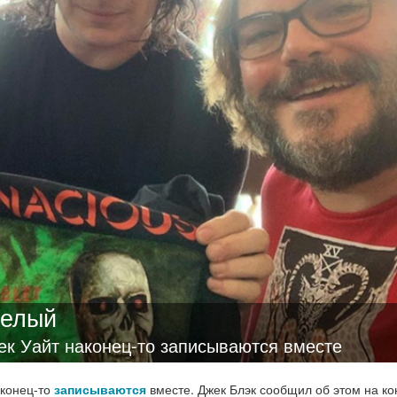
Белый
ек Уайт наконец-то записываются вместе
аконец-то
записываются
вместе. Джек Блэк сообщил об этом на ко