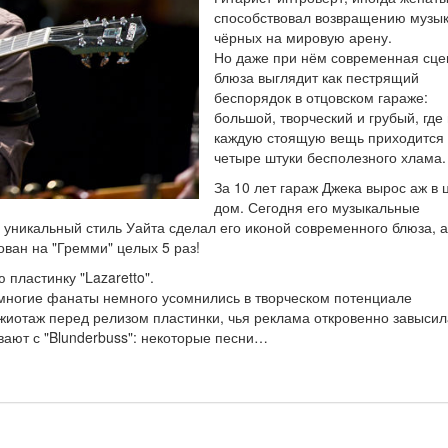
способствовал возвращению музы
чёрных на мировую арену.
Но даже при нём современная сце
блюза выглядит как пестрящий
беспорядок в отцовском гараже:
большой, творческий и грубый, где
каждую стоящую вещь приходится
четыре штуки бесполезного хлама.
За 10 лет гараж Джека вырос аж в
дом. Сегодня его музыкальные
уникальный стиль Уайта сделал его иконой современного блюза, а
ван на "Гремми" целых 5 раз!
пластинку "Lazaretto".
 многие фанаты немного усомнились в творческом потенциале
ажиотаж перед релизом пластинки, чья реклама откровенно завысил
вают с "Blunderbuss": некоторые песни…