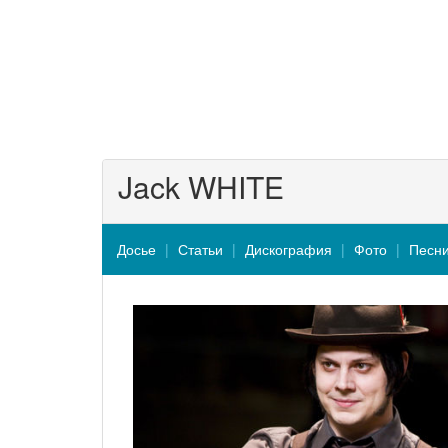
Jack WHITE
Досье
Статьи
Дискография
Фото
Песн