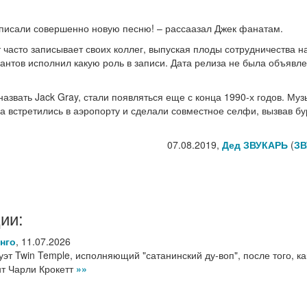
записали совершенно новую песню! – рассаазал Джек фанатам.
 часто записывает своих коллег, выпуская плоды сотрудничества н
кантов исполнил какую роль в записи. Дата релиза не была объявле
 назвать Jack Gray, стали появляться еще с конца 1990-х годов. Му
да встретились в аэропорту и сделали совместное селфи, вызвав б
07.08.2019,
Дед ЗВУКАРЬ
(
ЗВ
ии:
нго
,
11.07.2026
уэт Twin Temple, исполняющий "сатанинский ду-воп", после того, ка
нт Чарли Крокетт
»»