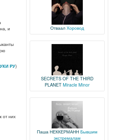
а
Отваал
Хоровод
на, и
зыканты
урю
УКИ РУ
)
SECRETS OF THE THIRD
PLANET
Miracle Minor
к от них
Паша НЕККЕРМАНН
Бывшим
экстремалам