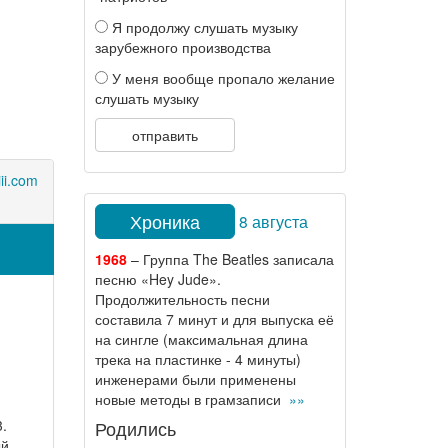
Я продолжу слушать музыку
зарубежного производства
У меня вообще пропало желание
слушать музыку
отправить
iii.com
Хроника
8 августа
1968
– Группа The Beatles записала
песню «Hey Jude».
Продолжительность песни
составила 7 минут и для выпуска её
на сингле (максимальная длина
трека на пластинке - 4 минуты)
инженерами были применены
новые методы в грамзаписи
»»
.
Родились
й,