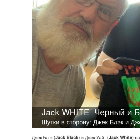
Jack WHITE
Черный и 
Шутки в сторону: Джек Блэк и Дж
Джек Блэк (
Jack Black
) и Джек Уайт (
Jack White
) н