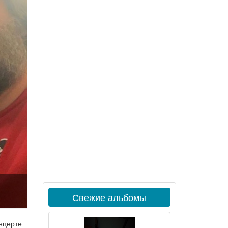
Свежие альбомы
нцерте