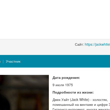
Сайт:
https://jackwhite
и
Участник
Дата рождения:
9 июля 1975
Подробности из жизни:
Джек Уайт (Jack White) - холостяк,
помешанный на винтаже и цифре 3
Гитарист-интроверт, иногда женаты