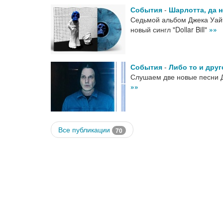
События
-
Шарлотта, да н
Седьмой альбом Джека Уайта
новый сингл "Dollar Bill"
»»
События
-
Либо то и друг
Слушаем две новые песни Д
»»
Все публикации
70