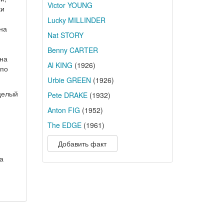
Victor YOUNG
ки
Lucky MILLINDER
на
Nat STORY
Benny CARTER
 на
Al KING
(1926)
 по
Urbie GREEN
(1926)
 целый
Pete DRAKE
(1932)
Anton FIG
(1952)
The EDGE
(1961)
Добавить факт
а