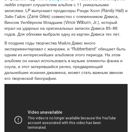
лейбл откроет слушателям альбом с 11 уникальными
записями. LP выпускают продюсеры Рэнди Холл (Randy Hall) и
Зэйн Гайлс (Zane Giles) совместно с племянником Дэвиса,
Винсом Уилбёрном Младшим (Vince Wilburn, Jr.), который
играл на ударных на оригинальных записях Дэвиса 85–86
годов. Для обложки выбрали одну из картин Дэвиса тех лет.
В поздние годы творчества Майлз Дэвис много
экспериментировал с жанрами, и “Rubberband” обещает быть
одним из интереснейших альбомов этого периода. На этом
альбоме он начал использовать в музыке элементы фанка и
соула, и этот затерявшийся релиз, предваряющий
дальнейшие искания джазмена, может стать важным звеном
его творческой биографии.