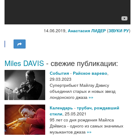
14.06.2019,
Анастасия ЛИДЕР
(
ЗВУКИ РУ
)
Miles DAVIS
- свежие публикации:
События
-
Райское варево
,
29.03.2023
Супертрибьют Майлзу Дэвису
объединил старых и новых звезд
лондонского джаза
»»
Календарь
-
трубач, рождавший
стили
,
25.05.2021
95 лет со дня рождения Майлса
Дэйвиса - одного из самых значимых
музыкантов джаза
»»