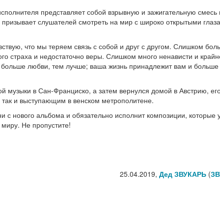
сполнителя представляет собой взрывную и зажигательную смесь 
ки призывает слушателей смотреть на мир с широко открытыми глаз
увствую, что мы теряем связь с собой и друг с другом. Слишком бо
о страха и недостаточно веры. Слишком много ненависти и крайн
м больше любви, тем лучше; ваша жизнь принадлежит вам и больше
ной музыки в Сан-Франциско, а затем вернулся домой в Австрию, ег
я, так и выступающим в венском метрополитене.
и с нового альбома и обязательно исполнит композиции, которые 
 миру. Не пропустите!
25.04.2019,
Дед ЗВУКАРЬ
(
ЗВ