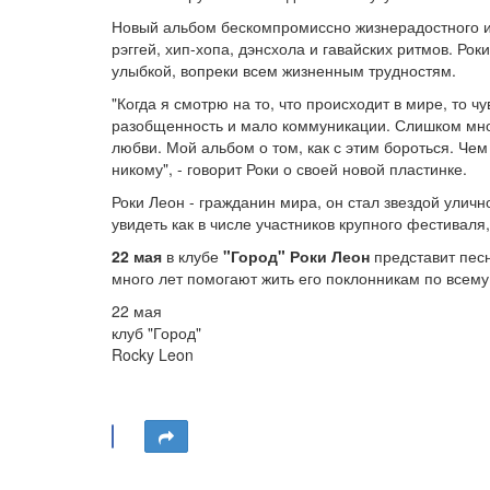
Новый альбом бескомпромиссно жизнерадостного и
рэггей, хип-хопа, дэнсхола и гавайских ритмов. Ро
улыбкой, вопреки всем жизненным трудностям.
"Когда я смотрю на то, что происходит в мире, то ч
разобщенность и мало коммуникации. Слишком мног
любви. Мой альбом о том, как с этим бороться. Че
никому", - говорит Роки о своей новой пластинке.
Роки Леон - гражданин мира, он стал звездой улич
увидеть как в числе участников крупного фестивал
22 мая
в клубе
"Город" Роки Леон
представит песн
много лет помогают жить его поклонникам по всему
22 мая
клуб "Город"
Rocky Leon