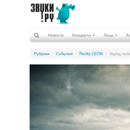
Новости
Концерты
Лица
А
Рубрики
События
Rocky LEON
Заряд поз