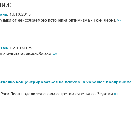
ции:
она
,
19.10.2015
зыки от неиссякаемого источника оптимизма - Роки Леона
»»
изма
,
02.10.2015
кву с новым мини-альбомом
»»
твенно концентрироваться на плохом, а хорошее воспринима
р Роки Леон поделился своим секретом счастья со Звуками
»»