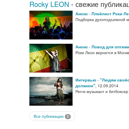
Rocky LEON
- свежие публика
Анонс
-
Плейлист Роки Ле
Подборка духоподъемной му
Анонс
-
Повод для оптим
Роки Леон вернется в Мос
Интервью
-
"Людям свойс
должное"
,
12.09.2014
Регги-музыкант и битбоксе
Все публикации
7