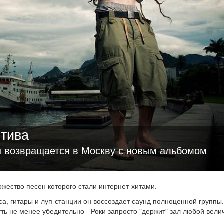
итива
н возвращается в Москву с новым альбомом
жество песен которого стали интернет-хитами.
са, гитары и луп-станции он воссоздает саунд полноценной группы.
уть не менее убедительно - Роки запросто "держит" зал любой вели