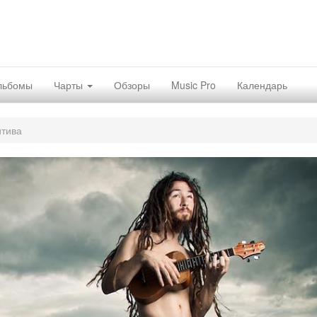
льбомы
Чарты
Обзоры
Music Pro
Календарь
итива