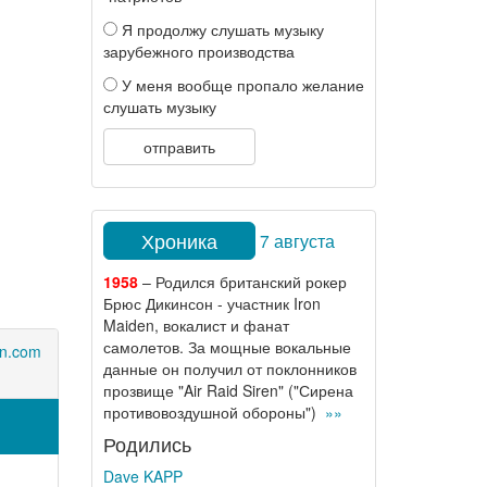
Я продолжу слушать музыку
зарубежного производства
У меня вообще пропало желание
слушать музыку
отправить
Хроника
7 августа
1958
– Родился британский рокер
Брюс Дикинсон - участник Iron
Maiden, вокалист и фанат
самолетов. За мощные вокальные
on.com
данные он получил от поклонников
прозвище "Air Raid Siren" ("Сирена
противовоздушной обороны")
»»
Родились
Dave KAPP