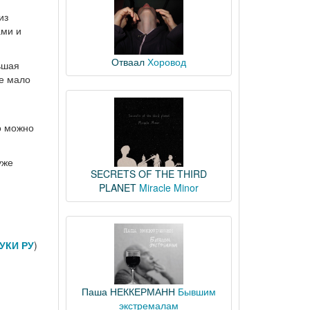
из
ами и
Отваал
Хоровод
льшая
е мало
о можно
уже
SECRETS OF THE THIRD
PLANET
Miracle Minor
УКИ РУ
)
Паша НЕККЕРМАНН
Бывшим
экстремалам