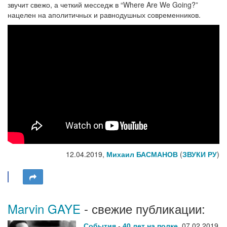
звучит свежо, а четкий месседж в “Where Are We Going?”
нацелен на аполитичных и равнодушных современников.
12.04.2019,
Михаил БАСМАНОВ
(
ЗВУКИ РУ
)
Marvin GAYE
- свежие публикации:
События
-
40 лет на полке
,
07.02.2019