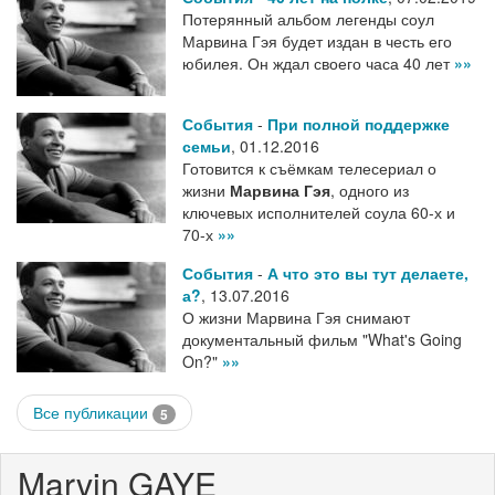
Потерянный альбом легенды соул
Марвина Гэя будет издан в честь его
юбилея. Он ждал своего часа 40 лет
»»
События
-
При полной поддержке
семьи
,
01.12.2016
Готовится к съёмкам телесериал о
жизни
Марвина Гэя
, одного из
ключевых исполнителей соула 60-х и
70-х
»»
События
-
А что это вы тут делаете,
а?
,
13.07.2016
О жизни Марвина Гэя снимают
документальный фильм "What's Going
On?"
»»
Все публикации
5
Marvin GAYE