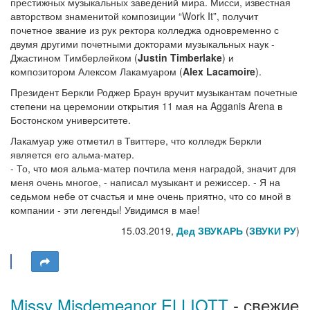
престижных музыкальных заведений мира. Мисси, известная
авторством знаменитой композиции “Work It”, получит
почетное звание из рук ректора колледжа одновременно с
двумя другими почетными докторами музыкальных наук -
Джастином Тимберлейком (
Justin Timberlake
) и
композитором Алексом Лакамуаром (
Alex Lacamoire
).
Президент Беркли Роджер Браун вручит музыкантам почетные
степени на церемонии открытия 11 мая на Agganis Arena в
Бостонском университете.
Лакамуар уже отметил в Твиттере, что колледж Беркли
является его альма-матер.
- То, что моя альма-матер почтила меня наградой, значит для
меня очень многое, - написал музыкант и режиссер. - Я на
седьмом небе от счастья и мне очень приятно, что со мной в
компании - эти легенды! Увидимся в мае!
15.03.2019,
Дед ЗВУКАРЬ
(
ЗВУКИ РУ
)
Missy Misdemeanor ELLIOTT
- свежие