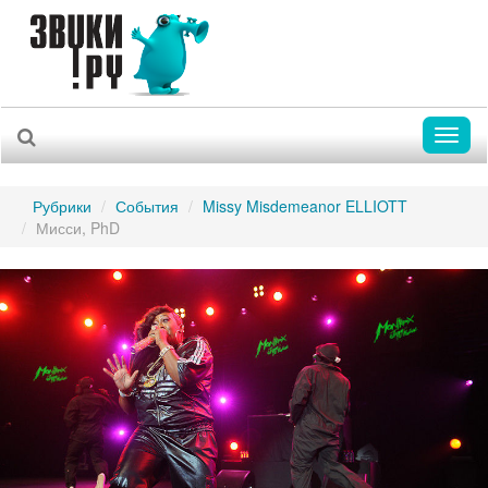
Toggl
naviga
Рубрики
События
Missy Misdemeanor ELLIOTT
Мисси, PhD