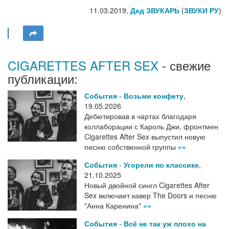
11.03.2019,
Дед ЗВУКАРЬ
(
ЗВУКИ РУ
)
CIGARETTES AFTER SEX
- свежие
публикации:
События
-
Возьми конфету
,
19.05.2026
Дебютировав в чартах благодаря
коллаборации с Кароль Джи, фронтмен
Cigarettes After Sex выпустил новую
песню собственной группы
»»
События
-
Угорели по классике
,
21.10.2025
Новый двойной сингл Cigarettes After
Sex включает кавер The Doors и песню
"Анна Каренина"
»»
События
-
Всё не так уж плохо на