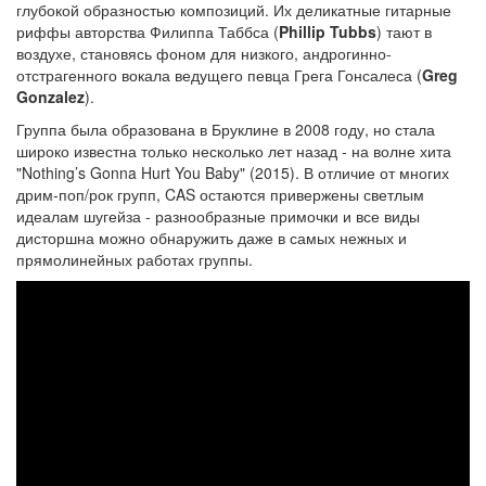
глубокой образностью композиций. Их деликатные гитарные
риффы авторства Филиппа Таббса (
Phillip Tubbs
) тают в
воздухе, становясь фоном для низкого, андрогинно-
отстрагенного вокала ведущего певца Грега Гонсалеса (
Greg
Gonzalez
).
Группа была образована в Бруклине в 2008 году, но стала
широко известна только несколько лет назад - на волне хита
"Nothing’s Gonna Hurt You Baby" (2015). В отличие от многих
дрим-поп/рок групп, CAS остаются привержены светлым
идеалам шугейза - разнообразные примочки и все виды
дисторшна можно обнаружить даже в самых нежных и
прямолинейных работах группы.