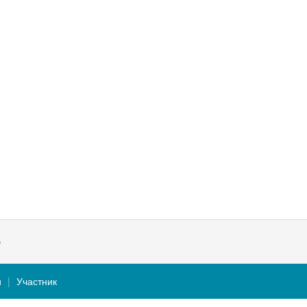
В
и
Участник