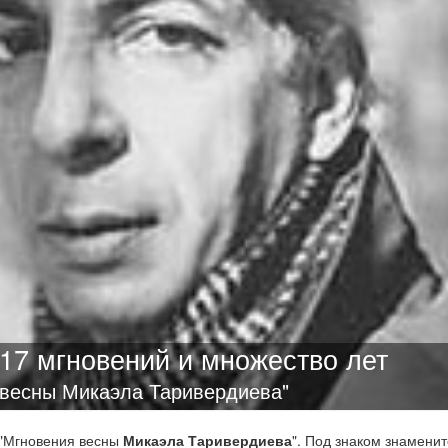
17 мгновений и множество лет
 весны Микаэла Таривердиева"
т "Мгновения весны
Микаэла Таривердиева
". Под знаком знаменит