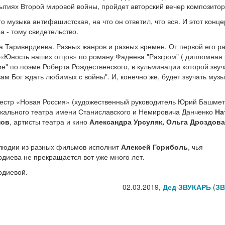
ытиях Второй мировой войны, пройдет авторский вечер композитор
музыка антифашистская, на что он ответил, что вся. И этот конце
 - тому свидетельство.
а Таривердиева. Разных жанров и разных времен. От первой его р
«Юность наших отцов» по роману Фадеева "Разгром" ( дипломная
" по поэме Роберта Рождественского, в кульминации которой звуч
м Бог ждать любимых с войны". И, конечно же, будет звучать музы
естр «Новая Россия» (художественный руководитель Юрий Башмет
ыкального театра имени Станиславского и Немировича Данченко
На
нов
, артисты театра и кино
Александра Урсуляк, Ольга Дроздова
елюдии из разных фильмов исполнит
Алексей Гориболь
, чья
диева не прекращается вот уже много лет.
рдиевой.
02.03.2019,
Дед ЗВУКАРЬ
(
ЗВ