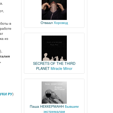
а.
рт,
Отваал
Хоровод
аботы в
 работе
ат
ка из
),
талия
,
SECRETS OF THE THIRD
PLANET
Miracle Minor
УКИ РУ
)
Паша НЕККЕРМАНН
Бывшим
экстремалам