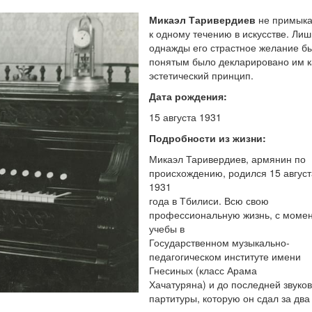
Микаэл Таривердиев
не примыка
к одному течению в искусстве. Лиш
однажды его страстное желание б
понятым было декларировано им к
эстетический принцип.
Дата рождения:
15 августа 1931
Подробности из жизни:
Микаэл Таривердиев, армянин по
происхождению, родился 15 август
1931
года в Тбилиси. Всю свою
профессиональную жизнь, с моме
учебы в
Государственном музыкально-
педагогическом институте имени
Гнесиных (класс Арама
Хачатуряна) и до последней звуко
партитуры, которую он сдал за два