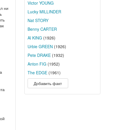
Victor YOUNG
л ни
Lucky MILLINDER
ь
ыть
Nat STORY
ак
Benny CARTER
Al KING
(1926)
Urbie GREEN
(1926)
Pete DRAKE
(1932)
Anton FIG
(1952)
а
The EDGE
(1961)
Добавить факт
нта
вой