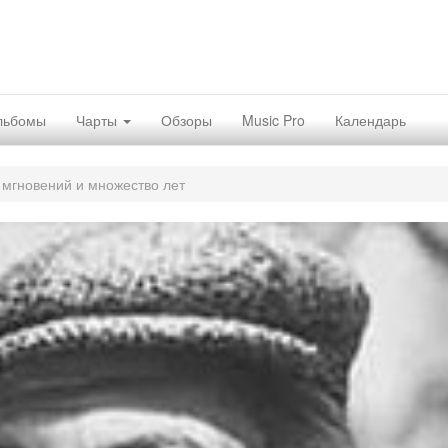
льбомы
Чарты
Обзоры
Music Pro
Календарь
 мгновений и множество лет