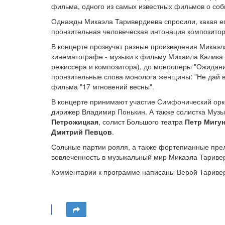
фильма, одного из самых известных фильмов о соб
Однажды Микаэла Таривердиева спросили, какая его 
пронзительная человеческая интонация композитора
В концерте прозвучат разные произведения Микаэл
кинематографе - музыки к фильму Михаила Калика 
режиссера и композитора), до монооперы "Ожидание
пронзительные слова монолога женщины: "Не дай ва
фильма "17 мгновений весны".
В концерте принимают участие Симфонический орк
дирижер Владимир Понькин. А также солистка Муз
Петрожицкая
, солист Большого театра
Петр Мигу
Дмитрий Певцов
.
Сольные партии рояля, а также фортепианные пр
вовлеченность в музыкальный мир Микаэла Таривер
Комментарии к программе написаны Верой Тариве