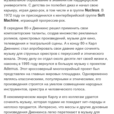
университете. С детства он полюбил джаз и начал свою
карьеру, играя джаз-рок, в том числе и в группе
Nucleus
. В
1972 году он присоединился к кентерберийской группе
Soft
Machine
, играющей прогрессив-рок.
В середине 80-х Дженкинс решил применить свои
композиторские таланты, создав множество рекламных
роликов, оркестровых произведений, музыки для кино,
телевидения и театральной сцены. А к концу 80-х Карл
Дженкинс стал апробировать свои давние идеи сочинять
музыку для струнных оркестров с перкуссией и этнического
вокала. Этому делу он отдал около десяти лет своей жизни и,
наконец в 1995 году вернулся в большую музыку с проектом
Adiemus. Этот кроссоверный многосерийный проект был
представлен на главных мировых площадках. Одновременно
являясь классическими, популярными и этническими, его
произведения строятся на умелом совмещении народных
инструментов, оркестра и человеческого голоса.
В некоммерческом жанре Карлу и его коллегам удается
сочинять музыку, которая годами не покидает хит–парады и
неплохо продается. Интересно, что мессы и другие духовные
произведения Дженкинса легко перетекают в музыку для