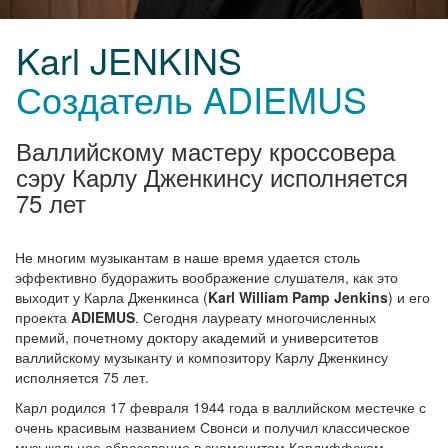
Karl JENKINS
Создатель ADIEMUS
Валлийскому мастеру кроссовера
сэру Карлу Дженкинсу исполняется
75 лет
Не многим музыкантам в наше время удается столь
эффективно будоражить воображение слушателя, как это
выходит у Карла Дженкинса (
Karl William Pamp Jenkins
) и его
проекта
ADIEMUS
. Сегодня лауреату многочисленных
премий, почетному доктору академий и университетов
валлийскому музыканту и композитору Карлу Дженкинсу
исполняется 75 лет.
Карл родился 17 февраля 1944 года в валлийском местечке с
очень красивым названием Свонси и получил классическое
музыкальное образование в знаменитом Кардиффском